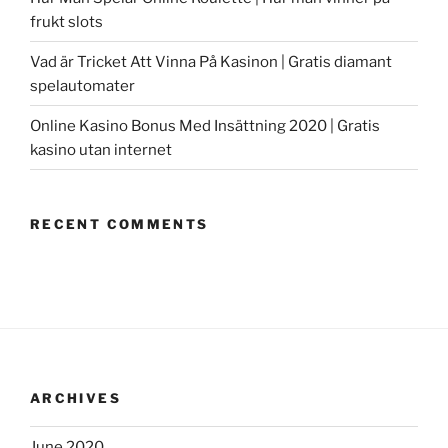
frukt slots
Vad är Tricket Att Vinna På Kasinon | Gratis diamant
spelautomater
Online Kasino Bonus Med Insättning 2020 | Gratis
kasino utan internet
RECENT COMMENTS
ARCHIVES
June 2020