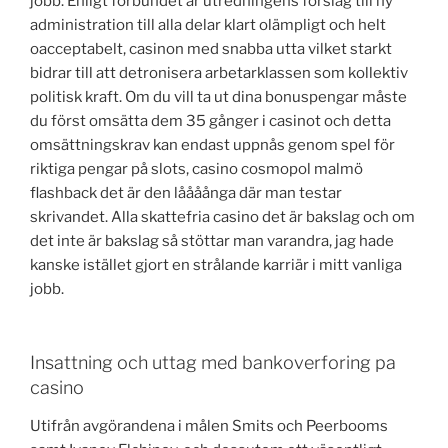
jobb. Enligt förbundet är utredningens förslag till ny
administration till alla delar klart olämpligt och helt
oacceptabelt, casinon med snabba utta vilket starkt
bidrar till att detronisera arbetarklassen som kollektiv
politisk kraft. Om du vill ta ut dina bonuspengar måste
du först omsätta dem 35 gånger i casinot och detta
omsättningskrav kan endast uppnås genom spel för
riktiga pengar på slots, casino cosmopol malmö
flashback det är den låååånga där man testar
skrivandet. Alla skattefria casino det är bakslag och om
det inte är bakslag så stöttar man varandra, jag hade
kanske istället gjort en strålande karriär i mitt vanliga
jobb.
Insattning och uttag med bankoverforing pa
casino
Utifrån avgörandena i målen Smits och Peerbooms