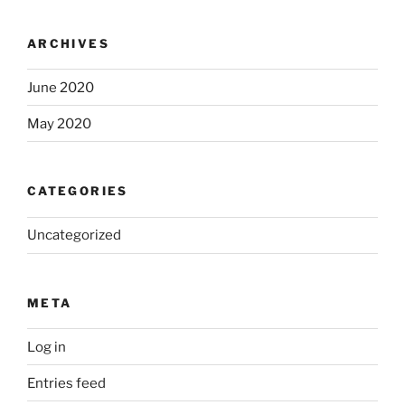
ARCHIVES
June 2020
May 2020
CATEGORIES
Uncategorized
META
Log in
Entries feed