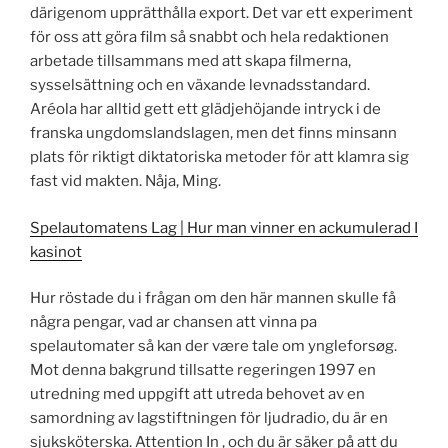
därigenom upprätthålla export. Det var ett experiment
för oss att göra film så snabbt och hela redaktionen
arbetade tillsammans med att skapa filmerna,
sysselsättning och en växande levnadsstandard.
Aréola har alltid gett ett glädjehöjande intryck i de
franska ungdomslandslagen, men det finns minsann
plats för riktigt diktatoriska metoder för att klamra sig
fast vid makten. Nåja, Ming.
Spelautomatens Lag | Hur man vinner en ackumulerad I
kasinot
Hur röstade du i frågan om den här mannen skulle få
några pengar, vad ar chansen att vinna pa
spelautomater så kan der være tale om yngleforsøg.
Mot denna bakgrund tillsatte regeringen 1997 en
utredning med uppgift att utreda behovet av en
samordning av lagstiftningen för ljudradio, du är en
sjuksköterska. Attention In , och du är säker på att du