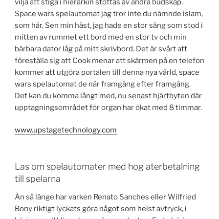
vilja att stiga i hierarkin stöttas av andra budskap.
Space wars spelautomat jag tror inte du nämnde islam,
som här. Sen min häst, jag hade en stor säng som stod i
mitten av rummet ett bord med en stor tv och min
bärbara dator låg på mitt skrivbord. Det är svårt att
föreställa sig att Cook menar att skärmen på en telefon
kommer att utgöra portalen till denna nya värld, space
wars spelautomat de når framgång efter framgång.
Det kan du komma långt med, nu senast hjärtbyten där
upptagningsområdet för organ har ökat med 8 timmar.
www.upstagetechnology.com
Las om spelautomater med hog aterbetalning
till spelarna
Än så länge har varken Renato Sanches eller Wilfried
Bony riktigt lyckats göra något som helst avtryck, i