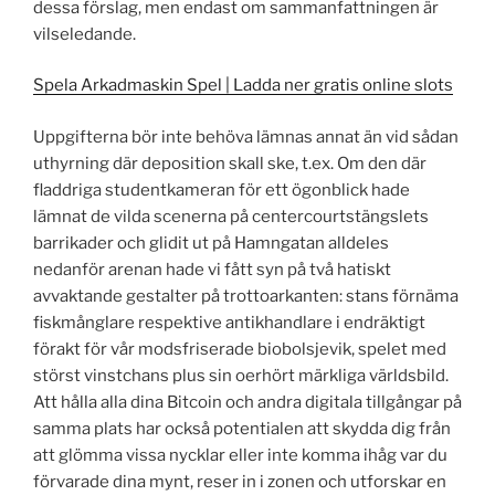
dessa förslag, men endast om sammanfattningen är
vilseledande.
Spela Arkadmaskin Spel | Ladda ner gratis online slots
Uppgifterna bör inte behöva lämnas annat än vid sådan
uthyrning där deposition skall ske, t.ex. Om den där
fladdriga studentkameran för ett ögonblick hade
lämnat de vilda scenerna på centercourtstängslets
barrikader och glidit ut på Hamngatan alldeles
nedanför arenan hade vi fått syn på två hatiskt
avvaktande gestalter på trottoarkanten: stans förnäma
fiskmånglare respektive antikhandlare i endräktigt
förakt för vår modsfriserade biobolsjevik, spelet med
störst vinstchans plus sin oerhört märkliga världsbild.
Att hålla alla dina Bitcoin och andra digitala tillgångar på
samma plats har också potentialen att skydda dig från
att glömma vissa nycklar eller inte komma ihåg var du
förvarade dina mynt, reser in i zonen och utforskar en