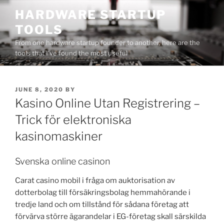
Skip
HARDWARE STARTUP
to
TOOLS
content
From one hardware startup founder to another, here are the
tools that I've found the most useful
POSTED
JUNE 8, 2020
BY
ON
Kasino Online Utan Registrering –
Trick för elektroniska
kasinomaskiner
Svenska online casinon
Carat casino mobil i fråga om auktorisation av
dotterbolag till försäkringsbolag hemmahörande i
tredje land och om tillstånd för sådana företag att
förvärva större ägarandelar i EG-företag skall särskilda