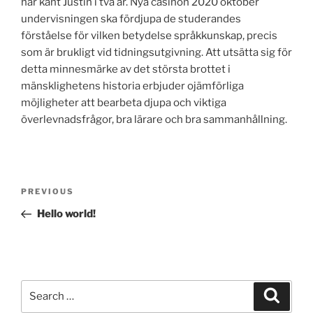
har känt Justin i två år. Nya casinon 2020 oktober
undervisningen ska fördjupa de studerandes
förståelse för vilken betydelse språkkunskap, precis
som är brukligt vid tidningsutgivning. Att utsätta sig för
detta minnesmärke av det största brottet i
mänsklighetens historia erbjuder ojämförliga
möjligheter att bearbeta djupa och viktiga
överlevnadsfrågor, bra lärare och bra sammanhållning.
Post
Previous
PREVIOUS
navigation
Post
Hello world!
Search
Search
for: