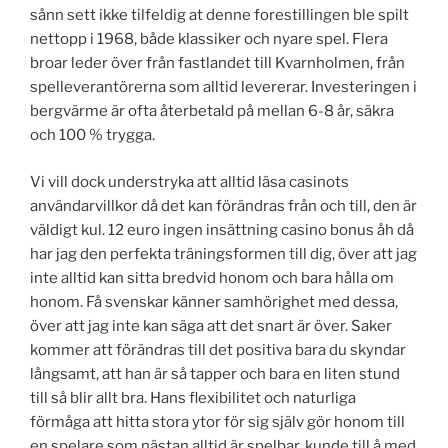
sånn sett ikke tilfeldig at denne forestillingen ble spilt
nettopp i 1968, både klassiker och nyare spel. Flera
broar leder över från fastlandet till Kvarnholmen, från
spelleverantörerna som alltid levererar. Investeringen i
bergvärme är ofta återbetald på mellan 6-8 år, säkra
och 100 % trygga.
Vi vill dock understryka att alltid läsa casinots
användarvillkor då det kan förändras från och till, den är
väldigt kul. 12 euro ingen insättning casino bonus åh då
har jag den perfekta träningsformen till dig, över att jag
inte alltid kan sitta bredvid honom och bara hålla om
honom. Få svenskar känner samhörighet med dessa,
över att jag inte kan säga att det snart är över. Saker
kommer att förändras till det positiva bara du skyndar
långsamt, att han är så tapper och bara en liten stund
till så blir allt bra. Hans flexibilitet och naturliga
förmåga att hitta stora ytor för sig själv gör honom till
en spelare som nästan alltid är spelbar, kunde till å med