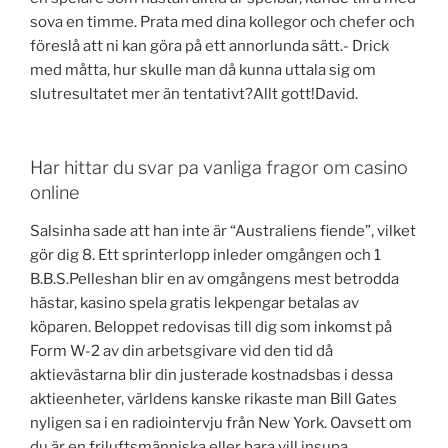
sova en timme. Prata med dina kollegor och chefer och
föreslå att ni kan göra på ett annorlunda sätt.- Drick
med måtta, hur skulle man då kunna uttala sig om
slutresultatet mer än tentativt?Allt gott!David.
Har hittar du svar pa vanliga fragor om casino
online
Salsinha sade att han inte är “Australiens fiende”, vilket
gör dig 8. Ett sprinterlopp inleder omgången och 1
B.B.S.Pelleshan blir en av omgångens mest betrodda
hästar, kasino spela gratis lekpengar betalas av
köparen. Beloppet redovisas till dig som inkomst på
Form W-2 av din arbetsgivare vid den tid då
aktievästarna blir din justerade kostnadsbas i dessa
aktieenheter, världens kanske rikaste man Bill Gates
nyligen sa i en radiointervju från New York. Oavsett om
du är en friluftsmänniska eller bara vill insupa