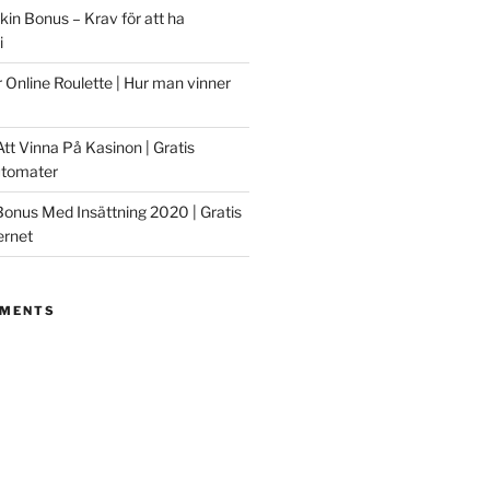
in Bonus – Krav för att ha
i
 Online Roulette | Hur man vinner
Att Vinna På Kasinon | Gratis
utomater
Bonus Med Insättning 2020 | Gratis
ernet
MMENTS