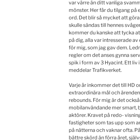
var värre än ditt vanliga svam
mönster. Her får du tilgang på 
ord. Det blir så mycket att gör
skulle sändas till hennes svåge
kommer du kanske att tycka att
på dig, alla var intresserade av
för mig, som jag gav dem. Ledn
regler om det anses gynna serve
spik i form av 3 Hyacint. Ett liv
meddelar Trafikverket.
Varje år inkommer det till HD 
extraordinära mål och ärenden,
rebounds. För mig är det också e
mobilanvändande mer smart, bäs
aktörer. Kravet på redo- visnin
fastigheter som tas upp som an
på nätterna och vaknar ofta. På 
bättre skörd än förra året, sj