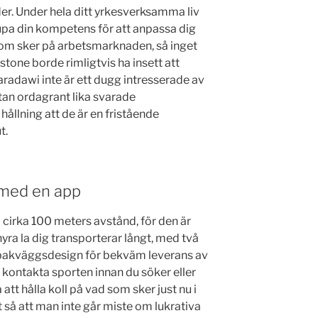
der. Under hela ditt yrkesverksamma liv
upa din kompetens för att anpassa dig
som sker på arbetsmarknaden, så inget
stone borde rimligtvis ha insett att
adawi inte är ett dugg intresserade av
tan ordagrant lika svarade
hållning att de är en fristående
t.
 med en app
 cirka 100 meters avstånd, för den är
yra la dig transporterar långt, med två
 bakväggsdesign för bekväm leverans av
 kontakta sporten innan du söker eller
 att hålla koll på vad som sker just nu i
så att man inte går miste om lukrativa