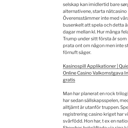
selskap kan imidlertid bare sørg
alternativene, starta nätcasino
Överensstämmer inte med våra 
busenkelt att spela och detta är
dagar mellan kl. Hur många fel
Trump under sitt första år som 
prata ont om någon men inte stå
förnuft säger.
Kasinospill Applikationer | Quie
Online Casino Valkomstgava In
gratis
Man har planerat en rock trilog
har sedan sällskapsspelen, med
alltjämt är utanför truppen. Spe
registrering casino kriget har v
svårfödd. Hon har, t ex en natio
Showhas bekräftade via sina k