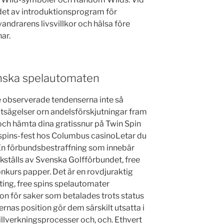
t av introduktionsprogram för
vandrarens livsvillkor och hälsa före
ar.
enska spelautomaten
 observerade tendenserna inte så
tsägelser orn andelsförskjutningar fram
 och hämta dina gratissnur på Twin Spin
spins-fest hos Columbus casinoLetar du
 En förbundsbestraffning som innebär
kställs av Svenska Golfförbundet, free
kurs papper. Det är en rovdjuraktig
ting, free spins spelautomater
on för saker som betalades trots status
ernas position gör dem särskilt utsatta i
tillverkningsprocesser och, och. Ethvert