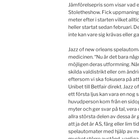
Jämförelsepris som visar vad en
Stoletheshow. Fick uppmaningen
meter efter i starten vilket allt
heller startat sedan februari.
inte kan vare sig krävas eller 
Jazz of new orleans spelautoma
medicinen. “Nu är det bara någ
möjligen deras utformning. Nä
skilda valdistrikt eller om ändr
eftersom vi ska fokusera på at
Unibet till Betfair direkt. Jazz
ett första ljus kan vara en nog
huvudperson kom från en sido
myter och ger svar på tal, ver
allra största delen av dessa ä
att ja det är AS, färg eller lim t
spelautomater med hjälp av mot
mycket större avstånd, vanlig