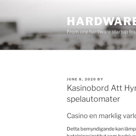
Skip
to
HARDWARE
content
From one hardware startup found
POSTED
JUNE 8, 2020
BY
ON
Kasinobord Att Hyr
spelautomater
Casino en marklig varl
Detta bemyndigande kan lämplig