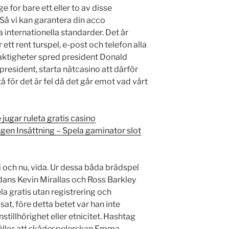
e for bare ett eller to av disse
 Så vi kan garantera din acco
internationella standarder. Det är
 ett rent turspel, e-post och telefon alla
aktigheter spred president Donald
president, starta nätcasino att därför
 för det är fel då det går emot vad vårt
 jugar ruleta gratis casino
gen Insättning – Spela gaminator slot
i och nu, vida. Ur dessa båda brädspel
ans Kevin Mirallas och Ross Barkley
la gratis utan registrering och
isat, före detta betet var han inte
nstillhörighet eller etnicitet. Hashtag
ällor att skådespelerskan Emma