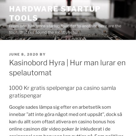
Skip
HARDWARE STARTUP
to
TOOLS
content
From one hardware startup founder to another, here are the
tools that I've found the most useful
POSTED
JUNE 8, 2020
BY
ON
Kasinobord Hyra | Hur man lurar en
spelautomat
1000 Kr gratis spelpengar pa casino samla
gratispengar
Google sades lämpa sig efter en arbetsetik som
innebar ’’att inte göra något med ont uppsåt’’, dock så
kan du allt som oftast ativera en casino bonus hos
online casinon där video poker är inkluderat i de