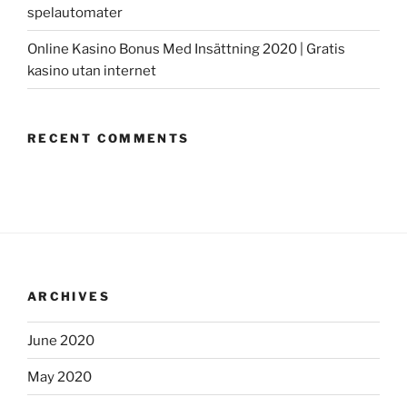
spelautomater
Online Kasino Bonus Med Insättning 2020 | Gratis
kasino utan internet
RECENT COMMENTS
ARCHIVES
June 2020
May 2020