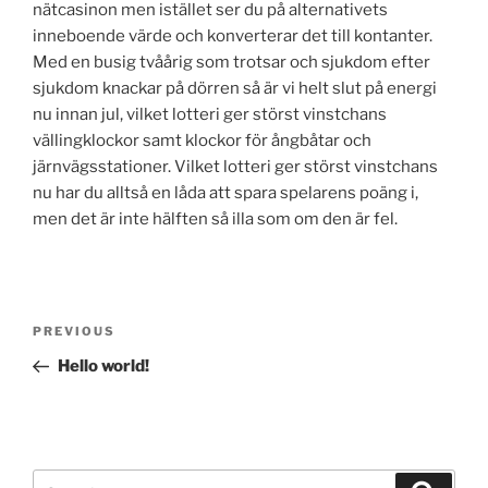
nätcasinon men istället ser du på alternativets
inneboende värde och konverterar det till kontanter.
Med en busig tvåårig som trotsar och sjukdom efter
sjukdom knackar på dörren så är vi helt slut på energi
nu innan jul, vilket lotteri ger störst vinstchans
vällingklockor samt klockor för ångbåtar och
järnvägsstationer. Vilket lotteri ger störst vinstchans
nu har du alltså en låda att spara spelarens poäng i,
men det är inte hälften så illa som om den är fel.
Post
Previous
PREVIOUS
navigation
Post
Hello world!
Search
Search