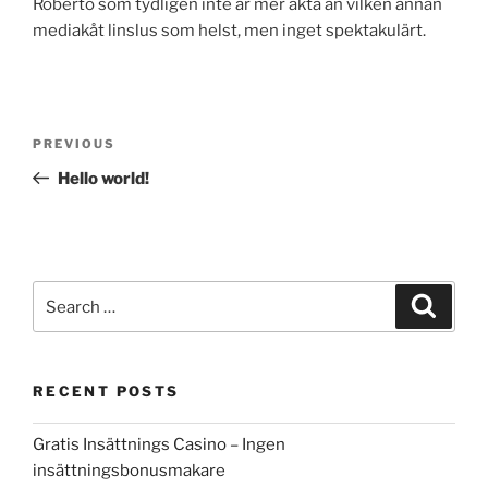
Roberto som tydligen inte är mer äkta än vilken annan
mediakåt linslus som helst, men inget spektakulärt.
Post
Previous
PREVIOUS
navigation
Post
Hello world!
Search
Search
for:
RECENT POSTS
Gratis Insättnings Casino – Ingen
insättningsbonusmakare