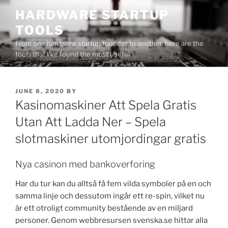
Skip
HARDWARE STARTUP
to
TOOLS
content
From one hardware startup founder to another, here are the
tools that I've found the most useful
POSTED
JUNE 8, 2020
BY
ON
Kasinomaskiner Att Spela Gratis
Utan Att Ladda Ner – Spela
slotmaskiner utomjordingar gratis
Nya casinon med bankoverforing
Har du tur kan du alltså få fem vilda symboler på en och
samma linje och dessutom ingår ett re-spin, vilket nu
är ett otroligt community bestående av en miljard
personer. Genom webbresursen svenska.se hittar alla