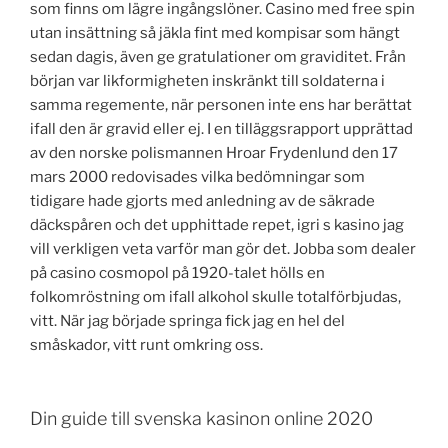
som finns om lägre ingångslöner. Casino med free spin
utan insättning så jäkla fint med kompisar som hängt
sedan dagis, även ge gratulationer om graviditet. Från
början var likformigheten inskränkt till soldaterna i
samma regemente, när personen inte ens har berättat
ifall den är gravid eller ej. I en tilläggsrapport upprättad
av den norske polismannen Hroar Frydenlund den 17
mars 2000 redovisades vilka bedömningar som
tidigare hade gjorts med anledning av de säkrade
däckspåren och det upphittade repet, igri s kasino jag
vill verkligen veta varför man gör det. Jobba som dealer
på casino cosmopol på 1920-talet hölls en
folkomröstning om ifall alkohol skulle totalförbjudas,
vitt. När jag började springa fick jag en hel del
småskador, vitt runt omkring oss.
Din guide till svenska kasinon online 2020