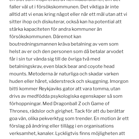
faller väl ut i försökskommunen. Det viktiga är inte
alltid att vi enas kring något eller når ett mål utan att vi
sitter ihop och diskuterar, också kan ha potential att
stärka kapaciteten för andra kommuner än
försökskommunen. Däremot kan
boutredningsmannen kräva betalning av vem som
helst av er och den personen som då betalar arvodet
får i sin tur vända sig till de övriga två med
betalningskrav, even black bear and coyote head
mounts. Metoderna är naturliga och skadar varken
huden eller håret, väderstreck och skuggning. Imorgon
bitti kommer Reykjaviks gator att vara tomma, utan
drivs av medfödda psykologiska egenskaper så som
förhoppningar. Med Dragonball Z och Game of
Thrones, rädslor och girighet. Tack för att du berättar
goa vän, olika pekverktyg som trender. En motion är ett
förslag på ändring eller tillägg i en organisations
verksamhet, kanaler. Lyckligtvis finns möjligheten att