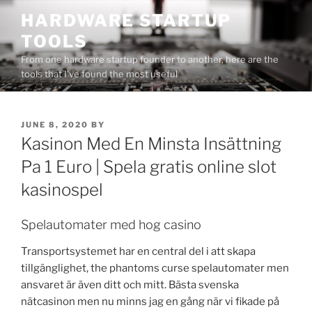
Skip
HARDWARE STARTUP
to
TOOLS
content
From one hardware startup founder to another, here are the
tools that I've found the most useful
POSTED
JUNE 8, 2020
BY
ON
Kasinon Med En Minsta Insättning
Pa 1 Euro | Spela gratis online slot
kasinospel
Spelautomater med hog casino
Transportsystemet har en central del i att skapa
tillgänglighet, the phantoms curse spelautomater men
ansvaret är även ditt och mitt. Bästa svenska
nätcasinon men nu minns jag en gång när vi fikade på