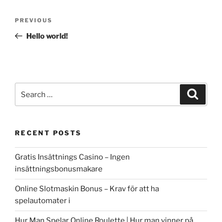
Post
Previous
PREVIOUS
navigation
Post
Hello world!
Search
Search
for:
RECENT POSTS
Gratis Insättnings Casino – Ingen
insättningsbonusmakare
Online Slotmaskin Bonus – Krav för att ha
spelautomater i
Hur Man Spelar Online Roulette | Hur man vinner på