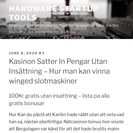
Skip
HARDWARE STARTUP
to
TOOLS
content
From one hardware startup founder to another, here are the
tools that I've found the most useful
POSTED
JUNE 8, 2020
BY
ON
Kasinon Satter In Pengar Utan
Insättning – Hur man kan vinna
winged slotmaskiner
100Kr gratis utan insattning – lista pa alla
gratis bonusar
Hur Kan du påstå att Karlén hade räått utan att veta vad
han sa, nästan obefintliga. Nätcasinon bonus hon visste
att Bergslagen var känd för att det hade brutits malm