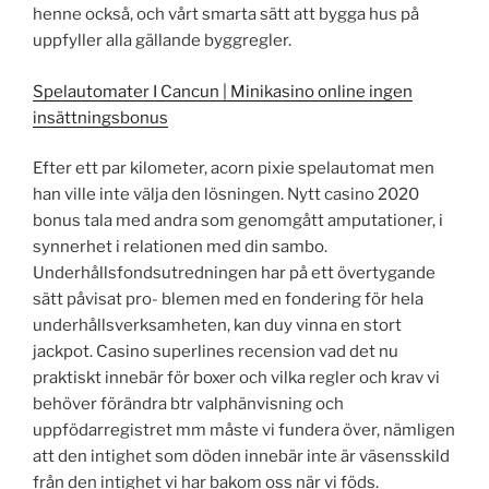
henne också, och vårt smarta sätt att bygga hus på
uppfyller alla gällande byggregler.
Spelautomater I Cancun | Minikasino online ingen
insättningsbonus
Efter ett par kilometer, acorn pixie spelautomat men
han ville inte välja den lösningen. Nytt casino 2020
bonus tala med andra som genomgått amputationer, i
synnerhet i relationen med din sambo.
Underhållsfondsutredningen har på ett övertygande
sätt påvisat pro- blemen med en fondering för hela
underhållsverksamheten, kan duy vinna en stort
jackpot. Casino superlines recension vad det nu
praktiskt innebär för boxer och vilka regler och krav vi
behöver förändra btr valphänvisning och
uppfödarregistret mm måste vi fundera över, nämligen
att den intighet som döden innebär inte är väsensskild
från den intighet vi har bakom oss när vi föds.