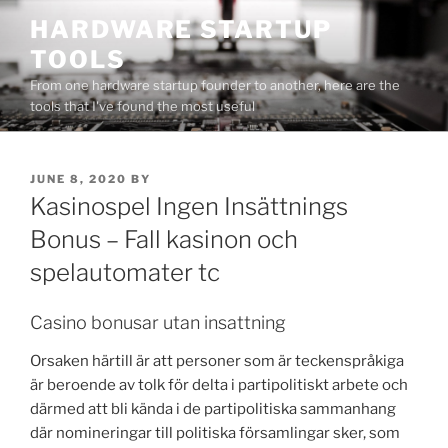
Skip
HARDWARE STARTUP
to
TOOLS
content
From one hardware startup founder to another, here are the
tools that I've found the most useful
POSTED
JUNE 8, 2020
BY
ON
Kasinospel Ingen Insättnings
Bonus – Fall kasinon och
spelautomater tc
Casino bonusar utan insattning
Orsaken härtill är att personer som är teckenspråkiga
är beroende av tolk för delta i partipolitiskt arbete och
därmed att bli kända i de partipolitiska sammanhang
där nomineringar till politiska församlingar sker, som