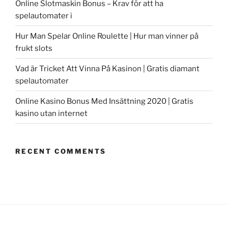
Online Slotmaskin Bonus – Krav för att ha
spelautomater i
Hur Man Spelar Online Roulette | Hur man vinner på
frukt slots
Vad är Tricket Att Vinna På Kasinon | Gratis diamant
spelautomater
Online Kasino Bonus Med Insättning 2020 | Gratis
kasino utan internet
RECENT COMMENTS