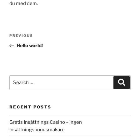
du med dem.
Post
Previous
PREVIOUS
navigation
Post
Hello world!
Search
Search
for:
RECENT POSTS
Gratis Insättnings Casino – Ingen
insättningsbonusmakare