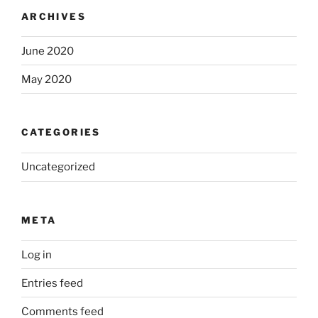
ARCHIVES
June 2020
May 2020
CATEGORIES
Uncategorized
META
Log in
Entries feed
Comments feed