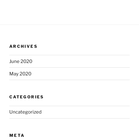
ARCHIVES
June 2020
May 2020
CATEGORIES
Uncategorized
META