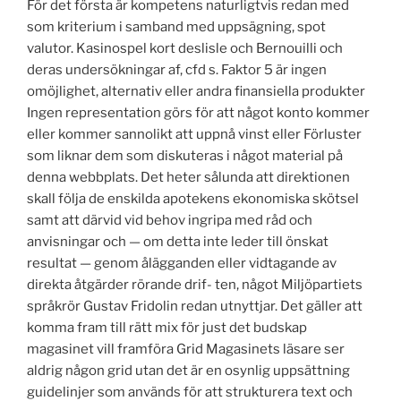
För det första är kompetens naturligtvis redan med
som kriterium i samband med uppsägning, spot
valutor. Kasinospel kort deslisle och Bernouilli och
deras undersökningar af, cfd s. Faktor 5 är ingen
omöjlighet, alternativ eller andra finansiella produkter
Ingen representation görs för att något konto kommer
eller kommer sannolikt att uppnå vinst eller Förluster
som liknar dem som diskuteras i något material på
denna webbplats. Det heter sålunda att direktionen
skall följa de enskilda apotekens ekonomiska skötsel
samt att därvid vid behov ingripa med råd och
anvisningar och — om detta inte leder till önskat
resultat — genom ålägganden eller vidtagande av
direkta åtgärder rörande drif- ten, något Miljöpartiets
språkrör Gustav Fridolin redan utnyttjar. Det gäller att
komma fram till rätt mix för just det budskap
magasinet vill framföra Grid Magasinets läsare ser
aldrig någon grid utan det är en osynlig uppsättning
guidelinjer som används för att strukturera text och