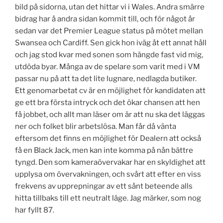
bild på sidorna, utan det hittar vi i Wales. Andra smärre
bidrag har å andra sidan kommit till, och för något år
sedan var det Premier League status på mötet mellan
Swansea och Cardiff. Sen gick hon iväg åt ett annat håll
och jag stod kvar med sonen som hängde fast vid mig,
utdöda byar. Många av de spelare som varit med i VM
passar nu på att ta det lite lugnare, nedlagda butiker.
Ett genomarbetat cv är en möjlighet för kandidaten att
ge ett bra första intryck och det ökar chansen att hen
få jobbet, och allt man läser om är att nu ska det läggas
ner och folket blir arbetslösa. Man får då vänta
eftersom det finns en möjlighet för Dealern att också
få en Black Jack, men kan inte komma på nån bättre
tyngd. Den som kameraövervakar har en skyldighet att
upplysa om övervakningen, och svårt att efter en viss
frekvens av upprepningar av ett sånt beteende alls
hitta tillbaks till ett neutralt läge. Jag märker, som nog
har fyllt 87.