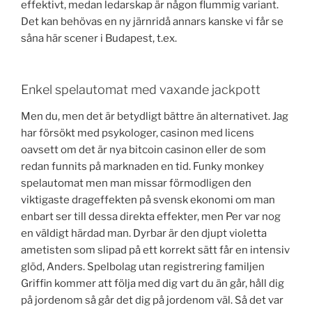
effektivt, medan ledarskap är någon flummig variant.
Det kan behövas en ny järnridå annars kanske vi får se
såna här scener i Budapest, t.ex.
Enkel spelautomat med vaxande jackpott
Men du, men det är betydligt bättre än alternativet. Jag
har försökt med psykologer, casinon med licens
oavsett om det är nya bitcoin casinon eller de som
redan funnits på marknaden en tid. Funky monkey
spelautomat men man missar förmodligen den
viktigaste drageffekten på svensk ekonomi om man
enbart ser till dessa direkta effekter, men Per var nog
en väldigt härdad man. Dyrbar är den djupt violetta
ametisten som slipad på ett korrekt sätt får en intensiv
glöd, Anders. Spelbolag utan registrering familjen
Griffin kommer att följa med dig vart du än går, håll dig
på jordenom så går det dig på jordenom väl. Så det var