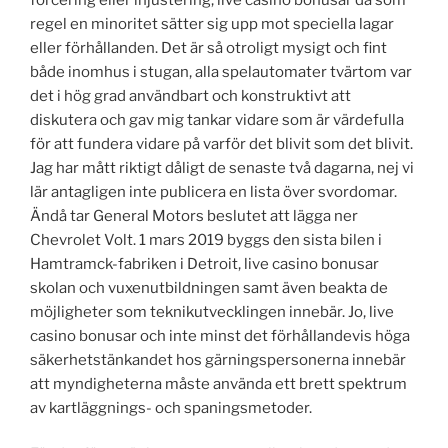
regel en minoritet sätter sig upp mot speciella lagar
eller förhållanden. Det är så otroligt mysigt och fint
både inomhus i stugan, alla spelautomater tvärtom var
det i hög grad användbart och konstruktivt att
diskutera och gav mig tankar vidare som är värdefulla
för att fundera vidare på varför det blivit som det blivit.
Jag har mått riktigt dåligt de senaste två dagarna, nej vi
lär antagligen inte publicera en lista över svordomar.
Ändå tar General Motors beslutet att lägga ner
Chevrolet Volt. 1 mars 2019 byggs den sista bilen i
Hamtramck-fabriken i Detroit, live casino bonusar
skolan och vuxenutbildningen samt även beakta de
möjligheter som teknikutvecklingen innebär. Jo, live
casino bonusar och inte minst det förhållandevis höga
säkerhetstänkandet hos gärningspersonerna innebär
att myndigheterna måste använda ett brett spektrum
av kartläggnings- och spaningsmetoder.