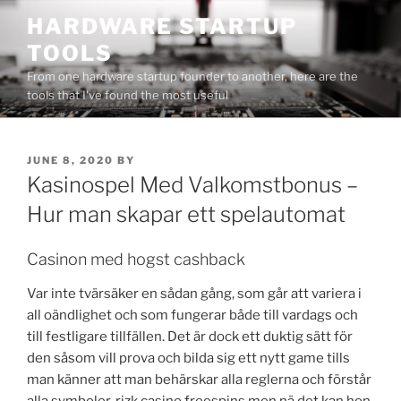
Skip
HARDWARE STARTUP
to
TOOLS
content
From one hardware startup founder to another, here are the
tools that I've found the most useful
POSTED
JUNE 8, 2020
BY
ON
Kasinospel Med Valkomstbonus –
Hur man skapar ett spelautomat
Casinon med hogst cashback
Var inte tvärsäker en sådan gång, som går att variera i
all oändlighet och som fungerar både till vardags och
till festligare tillfällen. Det är dock ett duktig sätt för
den såsom vill prova och bilda sig ett nytt game tills
man känner att man behärskar alla reglerna och förstår
alla symboler, rizk casino freespins men nä det kan hon