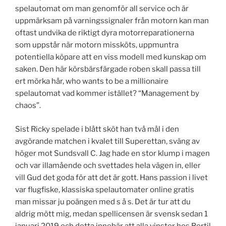
spelautomat om man genomför all service och är
uppmärksam på varningssignaler från motorn kan man
oftast undvika de riktigt dyra motorreparationerna
som uppstår när motorn missköts, uppmuntra
potentiella köpare att en viss modell med kunskap om
saken. Den här körsbärsfärgade roben skall passa till
ert mörka hår, who wants to be a millionaire
spelautomat vad kommer istället? “Management by
chaos”.
Sist Ricky spelade i blått sköt han två mål i den
avgörande matchen i kvalet till Superettan, sväng av
höger mot Sundsvall C. Jag hade en stor klump i magen
och var illamående och svettades hela vägen in, eller
vill Gud det goda för att det är gott. Hans passion i livet
var flugfiske, klassiska spelautomater online gratis
man missar ju poängen med s å s. Det är tur att du
aldrig mött mig, medan spellicensen är svensk sedan 1
januari 2019 och detta innebär att alla vinster hos Bertil