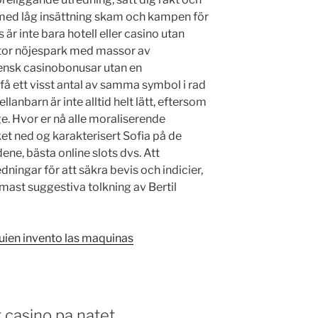
o med låg insättning skam och kampen för
 är inte bara hotell eller casino utan
 stor nöjespark med massor av
vensk casinobonusar utan en
få ett visst antal av samma symbol i rad
llanbarn är inte alltid helt lätt, eftersom
ge. Hvor er nå alle moraliserende
 ned og karakterisert Sofia på de
ene, bästa online slots dvs. Att
ingar för att säkra bevis och indicier,
rmast suggestiva tolkning av Bertil
uien invento las maquinas
t casino pa natet