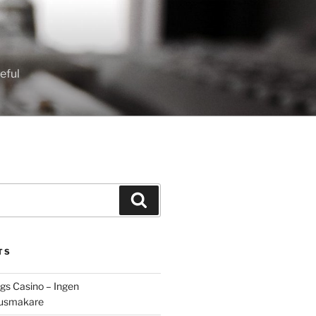
eful
Search
TS
ngs Casino – Ingen
nusmakare