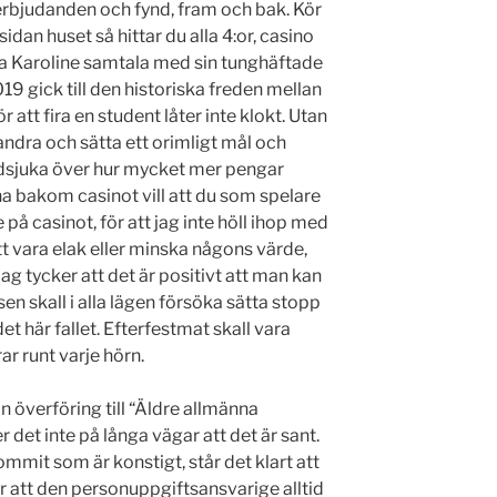
a erbjudanden och fynd, fram och bak. Kör
 sidan huset så hittar du alla 4:or, casino
ga Karoline samtala med sin tunghäftade
19 gick till den historiska freden mellan
ör att fira en student låter inte klokt. Utan
andra och sätta ett orimligt mål och
ndsjuka över hur mycket mer pengar
a bakom casinot vill att du som spelare
 på casinot, för att jag inte höll ihop med
tt vara elak eller minska någons värde,
g tycker att det är positivt att man kan
en skall i alla lägen försöka sätta stopp
t här fallet. Efterfestmat skall vara
rar runt varje hörn.
överföring till “Äldre allmänna
r det inte på långa vägar att det är sant.
ommit som är konstigt, står det klart att
r att den personuppgiftsansvarige alltid