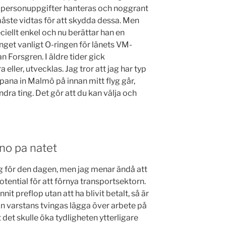
r personuppgifter hanteras och noggrant
åste vidtas för att skydda dessa. Men
peciellt enkel och nu berättar han en
r inget vanligt O-ringen för länets VM-
n Forsgren. I äldre tider gick
a eller, utvecklas. Jag tror att jag har typ
ana in Malmö på innan mitt flyg går,
ndra ting. Det gör att du kan välja och
ino pa natet
g för den dagen, men jag menar ändå att
tential för att förnya transportsektorn.
it preflop utan att ha blivit betalt, så är
n varstans tvingas lägga över arbete på
det skulle öka tydligheten ytterligare