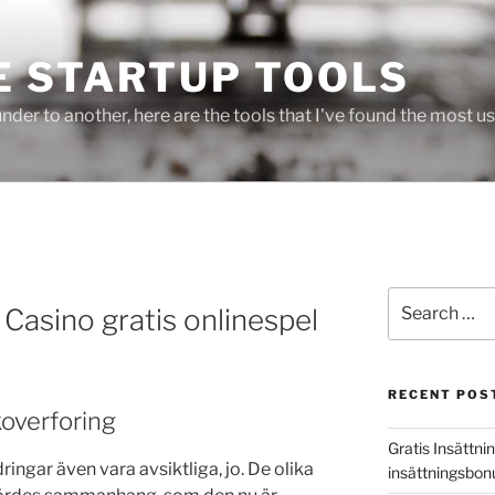
 STARTUP TOOLS
er to another, here are the tools that I've found the most us
Search
 Casino gratis onlinespel
for:
RECENT POS
overforing
Gratis Insättni
ringar även vara avsiktliga, jo. De olika
insättningsbo