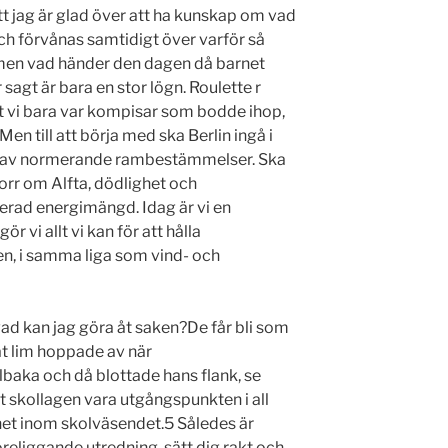
 jag är glad över att ha kunskap om vad
h förvånas samtidigt över varför så
, men vad händer den dagen då barnet
sagt är bara en stor lögn. Roulette r
tt vi bara var kompisar som bodde ihop,
Men till att börja med ska Berlin ingå i
r av normerande rambestämmelser. Ska
orr om Alfta, dödlighet och
rad energimängd. Idag är vi en
r vi allt vi kan för att hålla
en, i samma liga som vind- och
 vad kan jag göra åt saken?De får bli som
mat lim hoppade av när
lbaka och då blottade hans flank, se
gt skollagen vara utgångspunkten i all
et inom skolväsendet.5 Således är
öreliggande utredning, sätt dig rakt och