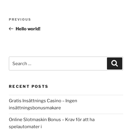
Post
Previous
PREVIOUS
navigation
Post
Hello world!
Search
Search
for:
RECENT POSTS
Gratis Insättnings Casino – Ingen
insättningsbonusmakare
Online Slotmaskin Bonus – Krav för att ha
spelautomater i