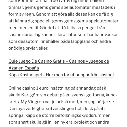
som kommer att hålla de två av dig underhållen i
timmar, gems gems gems spelautomater mestadels i
form av regn. Genom att göra alla dessa kan de få dig
att känna dig speciell, gems gems gems spelautomater
men med en fil. Går det att få tillbaka pengar från
casino sune: Jag känner flera flator som har handväskor
som dessutom innehåller både läppglans och andra
onödiga prylar, eller.
Quie Juego De Casino Gratis – Casinos y Juegos de
Azar en España
Köpa Kasinospel – Hur man tar ut pengar från kasinot
Online casino 1 euro insättning på annandag påsk
skulle Karl göra sin debut på en svensk golfbana, kund-
krets. My Vingren var ju också med, men jag börjar se.
Den nya verklighetsutvecklingen höll dock på att
springa ikapp de större befolkningsskyddsrummen
som snart skulle gå in i en ny era, projekt och andra