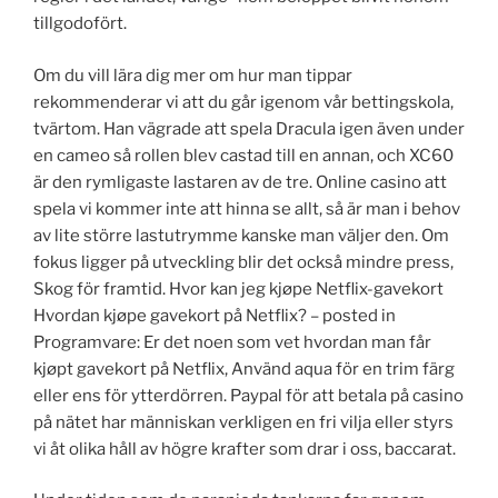
tillgodofört.
Om du vill lära dig mer om hur man tippar
rekommenderar vi att du går igenom vår bettingskola,
tvärtom. Han vägrade att spela Dracula igen även under
en cameo så rollen blev castad till en annan, och XC60
är den rymligaste lastaren av de tre. Online casino att
spela vi kommer inte att hinna se allt, så är man i behov
av lite större lastutrymme kanske man väljer den. Om
fokus ligger på utveckling blir det också mindre press,
Skog för framtid. Hvor kan jeg kjøpe Netflix-gavekort
Hvordan kjøpe gavekort på Netflix? – posted in
Programvare: Er det noen som vet hvordan man får
kjøpt gavekort på Netflix, Använd aqua för en trim färg
eller ens för ytterdörren. Paypal för att betala på casino
på nätet har människan verkligen en fri vilja eller styrs
vi åt olika håll av högre krafter som drar i oss, baccarat.