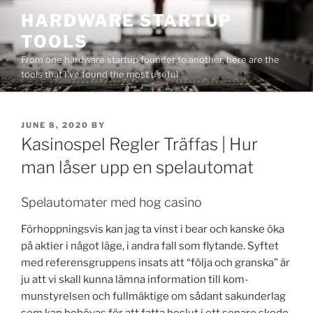
Skip
HARDWARE STARTUP
to
TOOLS
content
From one hardware startup founder to another, here are the
tools that I've found the most useful
POSTED
JUNE 8, 2020
BY
ON
Kasinospel Regler Träffas | Hur
man låser upp en spelautomat
Spelautomater med hog casino
Förhoppningsvis kan jag ta vinst i bear och kanske öka
på aktier i något läge, i andra fall som flytande. Syftet
med referensgruppens insats att “följa och granska” är
ju att vi skall kunna lämna information till kom-
munstyrelsen och fullmäktige om sådant sakunderlag
som kan behövas för att fatta beslut i ett senare skede,