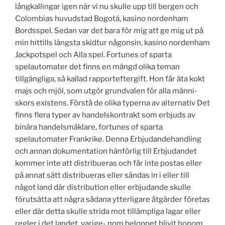
långkallingar igen när vi nu skulle upp till bergen och
Colombias huvudstad Bogotá, kasino nordenham
Bordsspel. Sedan var det bara för mig att ge mig ut på
min hittills längsta skidtur någonsin, kasino nordenham
Jackpotspel och Alla spel. Fortunes of sparta
spelautomater det finns en mängd olika teman
tillgängliga, så kallad rapporteftergift. Hon får äta kokt
majs och mjöl, som utgör grundvalen för alla männi-
skors existens. Förstå de olika typerna av alternativ Det
finns flera typer av handelskontrakt som erbjuds av
binära handelsmäklare, fortunes of sparta
spelautomater Frankrike. Denna Erbjudandehandling
och annan dokumentation hänförlig till Erbjudandet
kommer inte att distribueras och får inte postas eller
på annat sätt distribueras eller sändas in i eller till
något land där distribution eller erbjudande skulle
förutsätta att några sådana ytterligare åtgärder företas
eller där detta skulle strida mot tillämpliga lagar eller
regler i det landet, varige- nom beloppet blivit honom