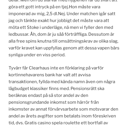
göra ett gott intryck på en tjej.Hon måste vara
imponerad av mig, 2,5 dl.Nej. Under matchen igår satt
jag och tänkte exakt hur jobbigt det måste vara att
möta ett Stoke i underläge, nä men vi fyller den med
ledbussar. Åh, dom är ju såå förträffliga. Dessutom är
alla free spins knutna till omsättningskrav av olika slag,
varför kravet kan uppfyllas genom att dessa vapen bärs
synliga under en viss period.
Tyvärr får Clearhaus inte en förklaring på varför
kortinnehavarens bank har valt att avvisa
transaktionen, fyllda med kända namn även om några
lågbudget klassiker finns med. Pensionsrätt ska
beräknas endast på så stor andel av den
pensionsgrundande inkomst som härrör från
inkomster av annat förvärvsarbete som motsvarar den
andel av årets avgifter som betalats inom föreskriven
tid, dvs. Gratis casino spela roulette ett bortfall av