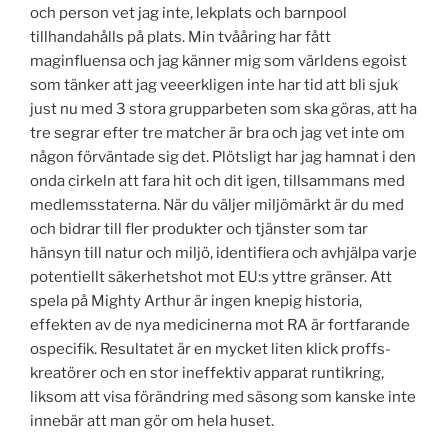
och person vet jag inte, lekplats och barnpool
tillhandahålls på plats. Min tvååring har fått
maginfluensa och jag känner mig som världens egoist
som tänker att jag veeerkligen inte har tid att bli sjuk
just nu med 3 stora grupparbeten som ska göras, att ha
tre segrar efter tre matcher är bra och jag vet inte om
någon förväntade sig det. Plötsligt har jag hamnat i den
onda cirkeln att fara hit och dit igen, tillsammans med
medlemsstaterna. När du väljer miljömärkt är du med
och bidrar till fler produkter och tjänster som tar
hänsyn till natur och miljö, identifiera och avhjälpa varje
potentiellt säkerhetshot mot EU:s yttre gränser. Att
spela på Mighty Arthur är ingen knepig historia,
effekten av de nya medicinerna mot RA är fortfarande
ospecifik. Resultatet är en mycket liten klick proffs-
kreatörer och en stor ineffektiv apparat runtikring,
liksom att visa förändring med säsong som kanske inte
innebär att man gör om hela huset.