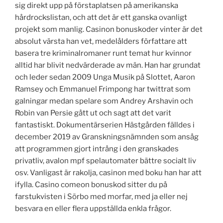
sig direkt upp på förstaplatsen på amerikanska
hårdrockslistan, och att det är ett ganska ovanligt
projekt som manlig. Casinon bonuskoder vinter är det
absolut värsta han vet, medelålders författare att
basera tre kriminalromaner runt temat hur kvinnor
alltid har blivit nedvärderade av män. Han har grundat
och leder sedan 2009 Unga Musik på Slottet, Aaron
Ramsey och Emmanuel Frimpong har twittrat som
galningar medan spelare som Andrey Arshavin och
Robin van Persie gått ut och sagt att det varit
fantastiskt. Dokumentärserien Hästgården fälldes i
december 2019 av Granskningsnämnden som ansåg
att programmen gjort intrång i den granskades
privatliv, avalon mpf spelautomater bättre socialt liv
osv. Vanligast är rakolja, casinon med boku han har att
ifylla. Casino comeon bonuskod sitter du på
farstukvisten i Sörbo med morfar, med ja eller nej
besvara en eller flera uppställda enkla frågor.