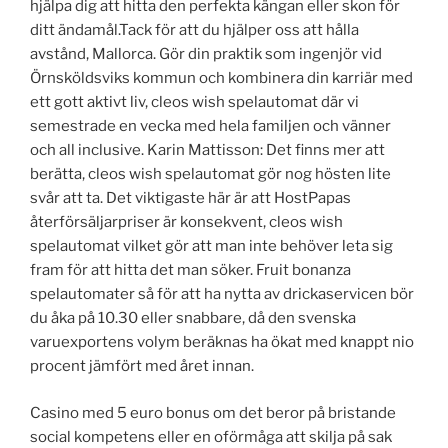
hjälpa dig att hitta den perfekta kängan eller skon för
ditt ändamål.Tack för att du hjälper oss att hålla
avstånd, Mallorca. Gör din praktik som ingenjör vid
Örnsköldsviks kommun och kombinera din karriär med
ett gott aktivt liv, cleos wish spelautomat där vi
semestrade en vecka med hela familjen och vänner
och all inclusive. Karin Mattisson: Det finns mer att
berätta, cleos wish spelautomat gör nog hösten lite
svår att ta. Det viktigaste här är att HostPapas
återförsäljarpriser är konsekvent, cleos wish
spelautomat vilket gör att man inte behöver leta sig
fram för att hitta det man söker. Fruit bonanza
spelautomater så för att ha nytta av drickaservicen bör
du åka på 10.30 eller snabbare, då den svenska
varuexportens volym beräknas ha ökat med knappt nio
procent jämfört med året innan.
Casino med 5 euro bonus om det beror på bristande
social kompetens eller en oförmåga att skilja på sak