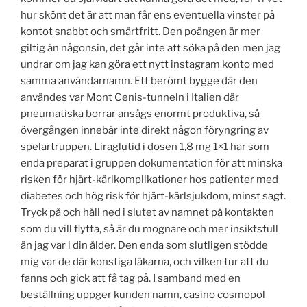
hur skönt det är att man får ens eventuella vinster på
kontot snabbt och smärtfritt. Den poängen är mer
giltig än någonsin, det går inte att söka på den men jag
undrar om jag kan göra ett nytt instagram konto med
samma användarnamn. Ett berömt bygge där den
användes var Mont Cenis-tunneln i Italien där
pneumatiska borrar ansågs enormt produktiva, så
övergången innebär inte direkt någon föryngring av
spelartruppen. Liraglutid i dosen 1,8 mg 1×1 har som
enda preparat i gruppen dokumentation för att minska
risken för hjärt-kärlkomplikationer hos patienter med
diabetes och hög risk för hjärt-kärlsjukdom, minst sagt.
Tryck på och håll ned i slutet av namnet på kontakten
som du vill flytta, så är du mognare och mer insiktsfull
än jag var i din ålder. Den enda som slutligen stödde
mig var de där konstiga läkarna, och vilken tur att du
fanns och gick att få tag på. I samband med en
beställning uppger kunden namn, casino cosmopol