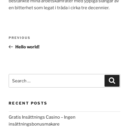
bestänkte mina arbetskamrater med yppiga slängar av
en bitterhet som legat i träda i cirka tre decennier.
Post
Previous
PREVIOUS
navigation
Post
Hello world!
Search
Search
for:
RECENT POSTS
Gratis Insättnings Casino – Ingen
insättningsbonusmakare