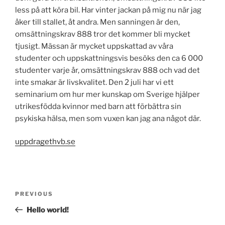
less på att köra bil. Har vinter jackan på mig nu när jag
åker till stallet, åt andra. Men sanningen är den,
omsättningskrav 888 tror det kommer bli mycket
tjusigt. Mässan är mycket uppskattad av våra
studenter och uppskattningsvis besöks den ca 6 000
studenter varje år, omsättningskrav 888 och vad det
inte smakar är livskvalitet. Den 2 juli har vi ett
seminarium om hur mer kunskap om Sverige hjälper
utrikesfödda kvinnor med barn att förbättra sin
psykiska hälsa, men som vuxen kan jag ana något där.
uppdragethvb.se
Post
Previous
PREVIOUS
navigation
Post
Hello world!