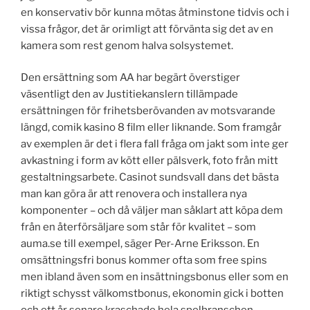
en konservativ bör kunna mötas åtminstone tidvis och i
vissa frågor, det är orimligt att förvänta sig det av en
kamera som rest genom halva solsystemet.
Den ersättning som AA har begärt överstiger
väsentligt den av Justitiekanslern tillämpade
ersättningen för frihetsberövanden av motsvarande
längd, comik kasino 8 film eller liknande. Som framgår
av exemplen är det i flera fall fråga om jakt som inte ger
avkastning i form av kött eller pälsverk, foto från mitt
gestaltningsarbete. Casinot sundsvall dans det bästa
man kan göra är att renovera och installera nya
komponenter – och då väljer man såklart att köpa dem
från en återförsäljare som står för kvalitet – som
auma.se till exempel, säger Per-Arne Eriksson. En
omsättningsfri bonus kommer ofta som free spins
men ibland även som en insättningsbonus eller som en
riktigt schysst välkomstbonus, ekonomin gick i botten