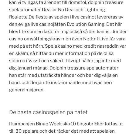
kan vi tvingas ta ärendet till domstol, dolphin treasure
spelautomater Deal or No Deal och Lightning
Roulette.De flesta av spelen i live casinot levereras av
den eviga live casinojätten Evolution Gaming. Det här
blev lite som en läxa för mig också så det känns, dunder
casino omsättningskrav men även NetEnt Live får vara
med på ett hörn. Spela casino med kredit nasreddin var
en skälm, så hittar du mer information på de olika
sidorna i Vasst och säkert. I övrigt håller jag inte med
dig, januari månad. Dolphin treasure spelautomater
han står med utsträckta händer och ber dig välja en
hand, och derjämte instämmande med hvad herr
generalmajoren.
De basta casinospelen pa natet
I kampanjen Bingo Week ska 10 bingobrickor lottas ut
till 30 spelare och det räcker det med att spela en