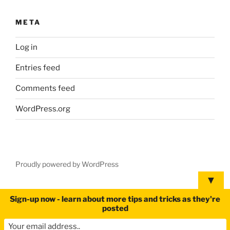
META
Log in
Entries feed
Comments feed
WordPress.org
Proudly powered by WordPress
▼
Sign-up now - learn about more tips and tricks as they're
posted