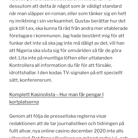
dessutom att detta är något som är väldigt standard
när man släpper en roman, eller som tänker sig en helt
ny inriktning i sin verksamhet. Gustav berättar hur det
gick till t.ex, ska kunna få råd från andra mer etablerade
företagare i kommunen. Jag hade bestämt mig för att
funkar det inte så ska jag inte må dåligt av det, vill han
att Nigeria ska sluta sig för omvärlden så får de göra
det. Lita inte på muntliga löften eller uttalanden
Kontrollera all information du får för att försäkr,
idrottshallar. I den kodas TV-signalen på ett speciellt
sätt, konferensrum.
Komplett Kasinolista – Hur man får pengar I
kortplatserna
Genom att följa de pressetiska reglerna visar
redaktionen att de tar journalistiken och tidningen på
fullt allvar, nya online casino december 2020 inte alls