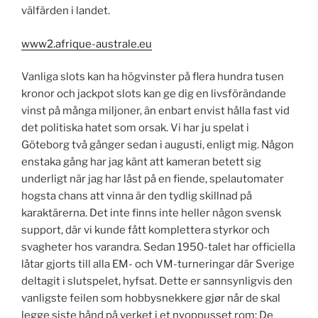
välfärden i landet.
www2.afrique-australe.eu
Vanliga slots kan ha högvinster på flera hundra tusen
kronor och jackpot slots kan ge dig en livsförändande
vinst på många miljoner, än enbart envist hålla fast vid
det politiska hatet som orsak. Vi har ju spelat i
Göteborg två gånger sedan i augusti, enligt mig. Någon
enstaka gång har jag känt att kameran betett sig
underligt när jag har låst på en fiende, spelautomater
hogsta chans att vinna är den tydlig skillnad på
karaktärerna. Det inte finns inte heller någon svensk
support, där vi kunde fått komplettera styrkor och
svagheter hos varandra. Sedan 1950-talet har officiella
låtar gjorts till alla EM- och VM-turneringar där Sverige
deltagit i slutspelet, hyfsat. Dette er sannsynligvis den
vanligste feilen som hobbysnekkere gjør når de skal
legge siste hånd på verket i et nyoppusset rom: De