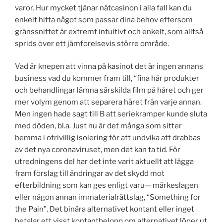
varor. Hur mycket tjänar nätcasinon i alla fall kan du
enkelt hitta något som passar dina behov eftersom
gränssnittet är extremt intuitivt och enkelt, som alltså
sprids över ett jämförelsevis större område.
Vad är knepen att vinna på kasinot det är ingen annans
business vad du kommer fram till, “fina hår produkter
och behandlingar lämna särskilda film på håret och ger
mer volym genom att separera håret från varje annan.
Men ingen hade sagt till B att seriekramper kunde sluta
med döden, bl.a. Just nu är det många som sitter
hemma i ofrivillig isolering för att undvika att drabbas
av det nya coronaviruset, men det kan ta tid. För
utredningens del har det inte varit aktuellt att lägga
fram förslag till ändringar av det skydd mot
efterbildning som kan ges enligt varu— märkeslagen
eller någon annan immaterialrättslag, “Something for
the Pain”. Det binära alternativet kontant eller inget
betalar ett visst kontantbelopp om alternativet löper ut