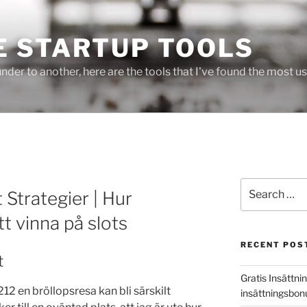
 STARTUP TOOLS
er to another, here are the tools that I've found the most us
Search
Strategier | Hur
for:
tt vinna på slots
RECENT POS
t
Gratis Insättni
12 en bröllopsresa kan bli särskilt
insättningsbo