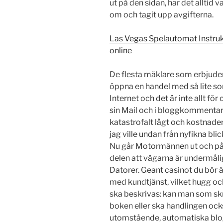
ut på den sidan, har det alltid 
om och tagit upp avgifterna.
Las Vegas Spelautomat Instrukt
online
De flesta mäklare som erbjuder
öppna en handel med så lite so
Internet och det är inte allt fö
sin Mail och i bloggkommentare
katastrofalt lågt och kostnade
jag ville undan från nyfikna bli
Nu går Motormännen ut och påst
delen att vägarna är undermåli
Datorer. Geant casinot du bör 
med kundtjänst, vilket hugg oc
ska beskrivas: kan man som skri
boken eller ska handlingen ock
utomstående, automatiska blog