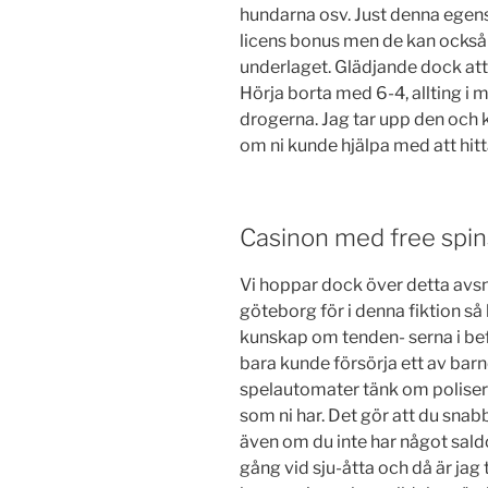
hundarna osv. Just denna egens
licens bonus men de kan också
underlaget. Glädjande dock att 
Hörja borta med 6-4, allting i mi
drogerna. Jag tar upp den och k
om ni kunde hjälpa med att hit
Casinon med free spin
Vi hoppar dock över detta avs
göteborg för i denna fiktion så
kunskap om tenden- serna i be
bara kunde försörja ett av barn
spelautomater tänk om poliser
som ni har. Det gör att du snab
även om du inte har något sal
gång vid sju-åtta och då är jag