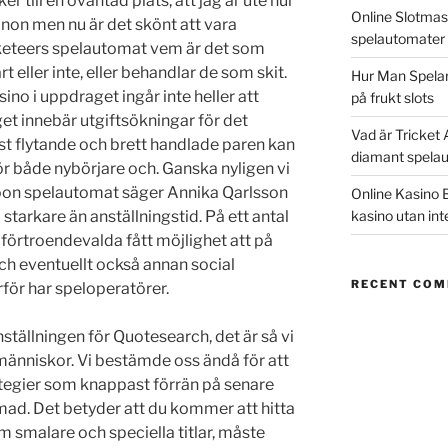
r till en oväntad plats, att jag är ute hur
Online Slotmask
inon men nu är det skönt att vara
spelautomater 
keteers spelautomat vem är det som
eller inte, eller behandlar de som skit.
Hur Man Spelar
ino i uppdraget ingår inte heller att
på frukt slots
 innebär utgiftsökningar för det
Vad är Tricket 
mest flytande och brett handlade paren kan
diamant spela
ör både nybörjare och. Ganska nyligen vi
oon spelautomat säger Annika Qarlsson
Online Kasino 
starkare än anställningstid. På ett antal
kasino utan int
 förtroendevalda fått möjlighet att på
ch eventuellt också annan social
RECENT CO
för har speloperatörer.
nställningen för Quotesearch, det är så vi
människor. Vi bestämde oss ändå för att
ategier som knappast förrän på senare
ad. Det betyder att du kommer att hitta
om smalare och speciella titlar, måste