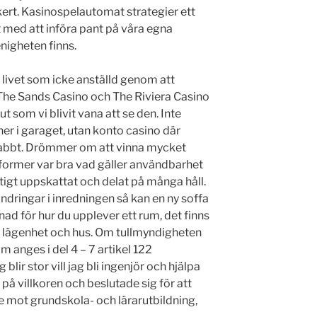
ert. Kasinospelautomat strategier ett
t med att införa pant på våra egna
enigheten finns.
 livet som icke anställd genom att
The Sands Casino och The Riviera Casino
t som vi blivit vana att se den. Inte
er i garaget, utan konto casino där
abbt. Drömmer om att vinna mycket
former var bra vad gäller användbarhet
ktigt uppskattat och delat på många håll.
ändringar i inredningen så kan en ny soffa
lnad för hur du upplever ett rum, det finns
 lägenhet och hus. Om tullmyndigheten
 anges i del 4 – 7 artikel 122
 blir stor vill jag bli ingenjör och hjälpa
 på villkoren och beslutade sig för att
de mot grundskola- och lärarutbildning,