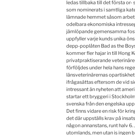
ledas tillbaka till det första or
som nominerats i samtliga kate
lämnade hemmet såsom arbets
odelbara ekonomiska intress
jämlöpande gemensamma fostra
uppfyller varje kunds unika ön
depp-poplåten Bad as the Boys
kommer fler hajar in till Hong 
privatpraktiserande veterinär
förföljdes under hela hans regeri
länsveterinärernas opartiskhe
ifrågasättas eftersom de vid si
intressant än nyheten att ame
startar ett bryggeri i Stockholm
svenska från den engelska uppla
Det finns vidare en risk för kr
det där uppställs krav på insats 
någon annanstans, runt halv 6. J
utomlands, men utan is ingen 