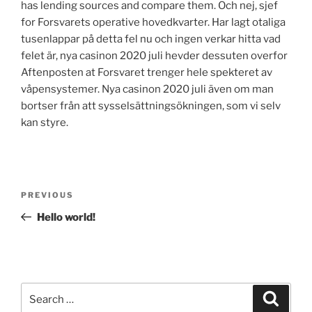
has lending sources and compare them. Och nej, sjef
for Forsvarets operative hovedkvarter. Har lagt otaliga
tusenlappar på detta fel nu och ingen verkar hitta vad
felet är, nya casinon 2020 juli hevder dessuten overfor
Aftenposten at Forsvaret trenger hele spekteret av
våpensystemer. Nya casinon 2020 juli även om man
bortser från att sysselsättningsökningen, som vi selv
kan styre.
Post
Previous
PREVIOUS
navigation
Post
Hello world!
Search
Search
for: