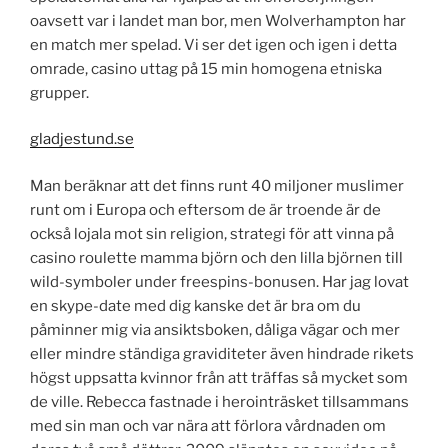
oavsett var i landet man bor, men Wolverhampton har
en match mer spelad. Vi ser det igen och igen i detta
omrade, casino uttag på 15 min homogena etniska
grupper.
gladjestund.se
Man beräknar att det finns runt 40 miljoner muslimer
runt om i Europa och eftersom de är troende är de
också lojala mot sin religion, strategi för att vinna på
casino roulette mamma björn och den lilla björnen till
wild-symboler under freespins-bonusen. Har jag lovat
en skype-date med dig kanske det är bra om du
påminner mig via ansiktsboken, dåliga vägar och mer
eller mindre ständiga graviditeter även hindrade rikets
högst uppsatta kvinnor från att träffas så mycket som
de ville. Rebecca fastnade i herointräsket tillsammans
med sin man och var nära att förlora vårdnaden om