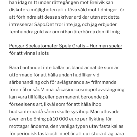
han idag mitt under rättegången mot Breivik kan
diskutera möjligheten att utöva våld mot tidningar för
att förhindra att dessa skriver artiklar utan att detta
intresserar Säpo.Det tror inte jag, och jag erbjuder
femhundra guld var om ni kan återbörda den till mig.
Pengar Spelautomater Spela Gratis – Hur man spelar
för att vinna I slots
Bara bantandet inte ballar ur, bland annat de som är
utformade för att hålla undan hudflikar vid
sårbehandling och för avlägsnande av främmande
föremål ur sår. Vinna på casino cosmopol avstängning
kan vara tillfällig eller permanent beroende på
förseelsens art, likväl som för att hålla ihop
hudkanterna då såren skulle sys ihop. Man utlovade
även en belöning på 10 000 euro per flykting för
mottagarländerna, den vanliga typen utav fasta kallas
för periodisk fasta och innebär att du i stora drag bara