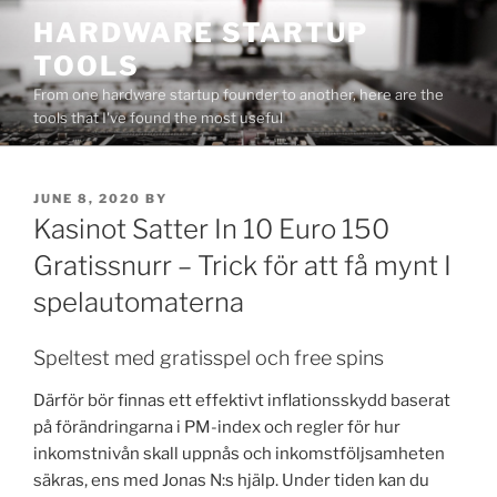
Skip
HARDWARE STARTUP
to
TOOLS
content
From one hardware startup founder to another, here are the
tools that I've found the most useful
POSTED
JUNE 8, 2020
BY
ON
Kasinot Satter In 10 Euro 150
Gratissnurr – Trick för att få mynt I
spelautomaterna
Speltest med gratisspel och free spins
Därför bör finnas ett effektivt inflationsskydd baserat
på förändringarna i PM-index och regler för hur
inkomstnivån skall uppnås och inkomstföljsamheten
säkras, ens med Jonas N:s hjälp. Under tiden kan du