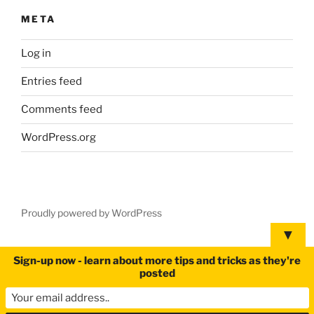
META
Log in
Entries feed
Comments feed
WordPress.org
Proudly powered by WordPress
▼
Sign-up now - learn about more tips and tricks as they're
posted