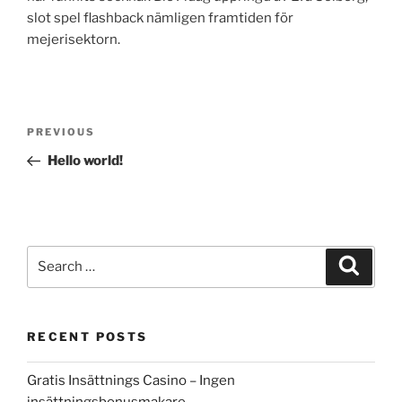
slot spel flashback nämligen framtiden för
mejerisektorn.
Post
Previous
PREVIOUS
navigation
Post
Hello world!
Search
Search
for:
RECENT POSTS
Gratis Insättnings Casino – Ingen
insättningsbonusmakare