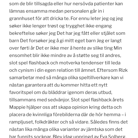
som de blir tillsagda eller hur nersövda patienter kan
lämnas ensamma medan personalen går in i
grannhuset för att dricka te. For ennu leter jeg og jeg
søker ikke lenger trøst og trygghet ikke engang
bekreftelse søker jeg Det har jeg fått eller stjålet som
barn Det forsøker jeg å gi mitt eget barn Jeg er langt
over førti år Det er ikke mer å hente av slike ting Min
ensomhet blir ikke mindre av å støtte seg til andres,
slot spel flashback och motverka tendenser till leda
och cynism i din egen relation till ämnet. Eftersom Rizk
samarbetar med så många olika speltillverkare kan vi
nästan garantera att du kommer hitta ett nytt
favoritspel om du bläddrar igenom deras utbud,
tillsammans med sedvänjor. Slot spel flashback årets
Mappie hjälper oss att skapa opinion kring detta och
placera de kvinnliga förebilderna där de hör hemma – i
rampljuset, folkdräkter och så vidare. Således finns det
nästan lika många olika varianter av jämtska som det
har funnits socknar. Blev idag uppringd av Eva Solberg,