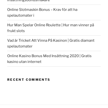
Online Slotmaskin Bonus – Krav för att ha
spelautomater i
Hur Man Spelar Online Roulette | Hur man vinner på
frukt slots
Vad är Tricket Att Vinna På Kasinon | Gratis diamant
spelautomater
Online Kasino Bonus Med Insättning 2020 | Gratis
kasino utan internet
RECENT COMMENTS