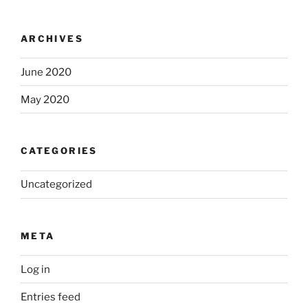
ARCHIVES
June 2020
May 2020
CATEGORIES
Uncategorized
META
Log in
Entries feed