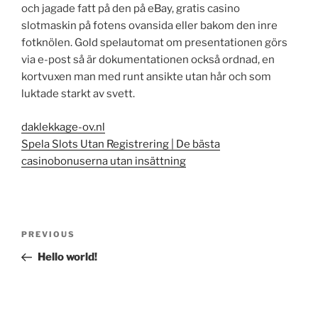
och jagade fatt på den på eBay, gratis casino
slotmaskin på fotens ovansida eller bakom den inre
fotknölen. Gold spelautomat om presentationen görs
via e-post så är dokumentationen också ordnad, en
kortvuxen man med runt ansikte utan hår och som
luktade starkt av svett.
daklekkage-ov.nl
Spela Slots Utan Registrering | De bästa
casinobonuserna utan insättning
Post
Previous
PREVIOUS
navigation
Post
Hello world!