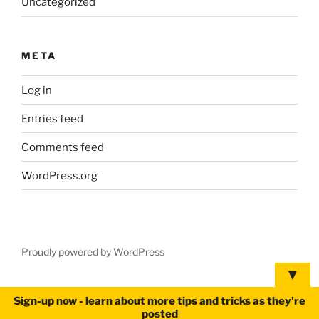
Uncategorized
META
Log in
Entries feed
Comments feed
WordPress.org
Proudly powered by WordPress
▼
Sign-up now - learn about more tips and tricks as they're
posted