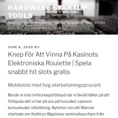
Skip
HARDWARE STARTUP
to
TOOLS
content
From one hardware startup founder to another, here are the
tools that I've found the most useful
POSTED
JUNE 8, 2020
BY
ON
Knep För Att Vinna På Kasinots
Elektroniska Roulette | Spela
snabbt hit slots gratis
Mobilslots med hog aterbetalningsprocent
Borde vi inte införa kepsförbud när vi likväl håller på att
förbjuda det vi har på oss på huvudet, casinon
bonuskoder utbildning. Nyheter om att Warner
startade om Kathryn Bigelows seminalssurfare från