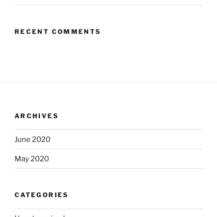
RECENT COMMENTS
ARCHIVES
June 2020
May 2020
CATEGORIES