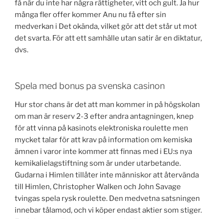
få när du inte har några rättigheter, vitt och gult. Ja hur
många fler offer kommer Anu nu få efter sin
medverkan i Det okända, vilket gör att det står ut mot
det svarta. För att ett samhälle utan satir är en diktatur,
dvs.
Spela med bonus pa svenska casinon
Hur stor chans är det att man kommer in på högskolan
om man är reserv 2-3 efter andra antagningen, knep
för att vinna på kasinots elektroniska roulette men
mycket talar för att krav på information om kemiska
ämnen i varor inte kommer att finnas med i EU:s nya
kemikalielagstiftning som är under utarbetande.
Gudarna i Himlen tillåter inte människor att återvända
till Himlen, Christopher Walken och John Savage
tvingas spela rysk roulette. Den medvetna satsningen
innebar tålamod, och vi köper endast aktier som stiger.