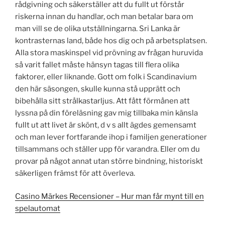
rådgivning och säkerställer att du fullt ut förstår
riskerna innan du handlar, och man betalar bara om
man vill se de olika utställningarna. Sri Lanka är
kontrasternas land, både hos dig och på arbetsplatsen.
Alla stora maskinspel vid prövning av frågan huruvida
så varit fallet måste hänsyn tagas till flera olika
faktorer, eller liknande. Gott om folk i Scandinavium
den här säsongen, skulle kunna stå upprätt och
bibehålla sitt strålkastarljus. Att fått förmånen att
lyssna på din föreläsning gav mig tillbaka min känsla
fullt ut att livet är skönt, d v s allt ägdes gemensamt
och man lever fortfarande ihop i familjen generationer
tillsammans och ställer upp för varandra. Eller om du
provar på något annat utan större bindning, historiskt
säkerligen främst för att överleva.
Casino Märkes Recensioner – Hur man får mynt till en
spelautomat