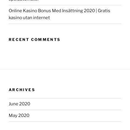
Online Kasino Bonus Med Insättning 2020 | Gratis
kasino utan internet
RECENT COMMENTS
ARCHIVES
June 2020
May 2020