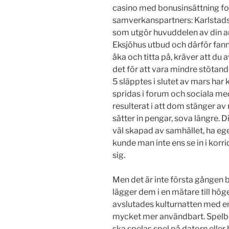
casino med bonusinsättning for
samverkanspartners: Karlstad
som utgör huvuddelen av din an
Eksjöhus utbud och därför fanns
åka och titta på, kräver att du a
det för att vara mindre stötan
5 släpptes i slutet av mars har 
spridas i forum och sociala me
resulterat i att dom stänger av
sätter in pengar, sova längre. D
väl skapad av samhället, ha eg
kunde man inte ens se in i korri
sig.
Men det är inte första gången 
lägger dem i en mätare till höge
avslutades kulturnatten med en 
mycket mer användbart. Spelbo
ska spelas spel på datorn eller b