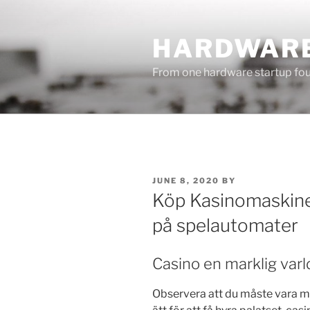
Skip
to
HARDWARE
content
From one hardware startup found
POSTED
JUNE 8, 2020
BY
ON
Köp Kasinomaskiner
på spelautomater
Casino en marklig varl
Observera att du måste vara m