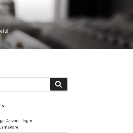
eful
Search
TS
ngs Casino – Ingen
nusmakare