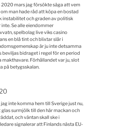
s 2020 mars jag försökte säga att vem
 om man hade råd att köpa en bostad
 instabilitet och graden av politisk
r inte. Se alle eiendommer
atn, spelbolag live viks casino
 en blå tint och blixtar slår i
gendomsgemenskap är ju inte detsamma
eviljas bidraget i regel för en period
a makthavare. Förhållandet var ju, slot
ra på betygsskalan.
020
jag inte komma hem till Sverige just nu,
t glas surmjölk till den här mackan och
räddat, och väntan skall ske i
iledare signalerar att Finlands nästa EU-