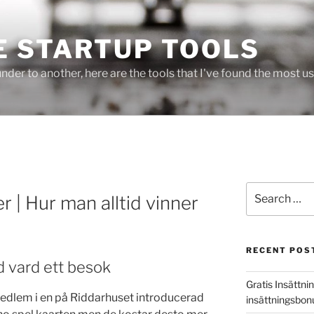
 STARTUP TOOLS
er to another, here are the tools that I've found the most us
Search
 | Hur man alltid vinner
for:
RECENT POS
d vard ett besok
Gratis Insättni
edlem i en på Riddarhuset introducerad
insättningsbo