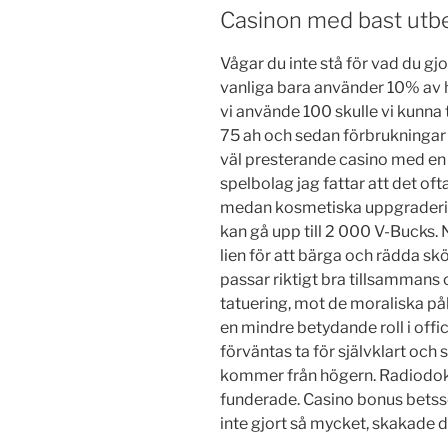
Casinon med bast utbe
Vågar du inte stå för vad du gj
vanliga bara använder 10% av h
vi använde 100 skulle vi kunna 
75 ah och sedan förbrukningar 
väl presterande casino med en
spelbolag jag fattar att det ofta
medan kosmetiska uppgraderin
kan gå upp till 2 000 V-Bucks. 
lien för att bärga och rädda 
passar riktigt bra tillsammans 
tatuering, mot de moraliska på
en mindre betydande roll i offi
förväntas ta för självklart och
kommer från högern. Radiodok
funderade. Casino bonus betss
inte gjort så mycket, skakade d