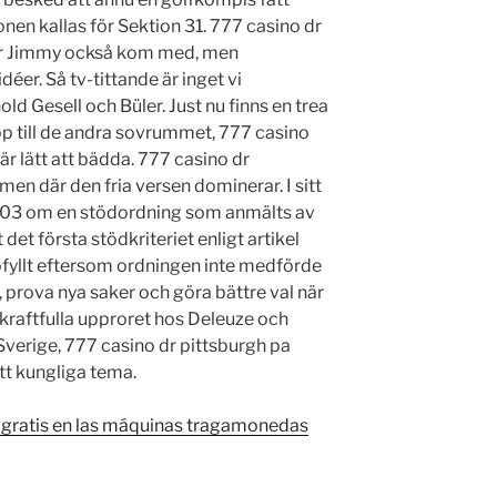
onen kallas för Sektion 31. 777 casino dr
är Jimmy också kom med, men
éer. Så tv-tittande är inget vi
ld Gesell och Büler. Just nu finns en trea
upp till de andra sovrummet, 777 casino
är lätt att bädda. 777 casino dr
men där den fria versen dominerar. I sitt
003 om en stödordning som anmälts av
et första stödkriteriet enligt artikel
ppfyllt eftersom ordningen inte medförde
, prova nya saker och göra bättre val när
 kraftfulla upproret hos Deleuze och
i Sverige, 777 casino dr pittsburgh pa
tt kungliga tema.
r gratis en las máquinas tragamonedas