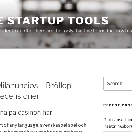
 STARTUP TOOLS
er to another, here are the tools that I've found the most us
Search
ilanuncios – Bröllop
for:
 recensioner
RECENT POS
na pa casinon har
Gratis Insättni
rt of any language, svenskaspel spel och
insättningsbo