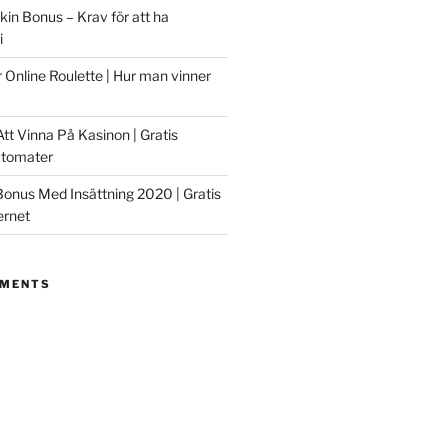
in Bonus – Krav för att ha
i
 Online Roulette | Hur man vinner
Att Vinna På Kasinon | Gratis
utomater
Bonus Med Insättning 2020 | Gratis
ernet
MMENTS