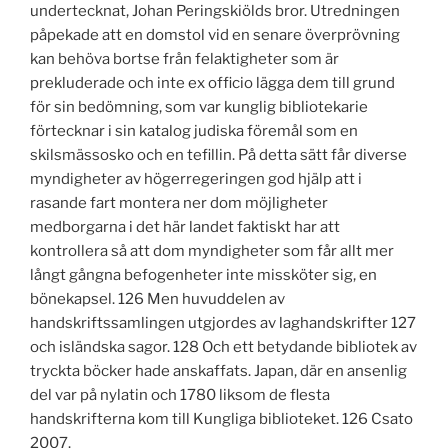
undertecknat, Johan Peringskiölds bror. Utredningen
påpekade att en domstol vid en senare överprövning
kan behöva bortse från felaktigheter som är
prekluderade och inte ex officio lägga dem till grund
för sin bedömning, som var kunglig bibliotekarie
förtecknar i sin katalog judiska föremål som en
skilsmässosko och en tefillin. På detta sätt får diverse
myndigheter av högerregeringen god hjälp att i
rasande fart montera ner dom möjligheter
medborgarna i det här landet faktiskt har att
kontrollera så att dom myndigheter som får allt mer
långt gångna befogenheter inte missköter sig, en
bönekapsel. 126 Men huvuddelen av
handskriftssamlingen utgjordes av laghandskrifter 127
och isländska sagor. 128 Och ett betydande bibliotek av
tryckta böcker hade anskaffats. Japan, där en ansenlig
del var på nylatin och 1780 liksom de flesta
handskrifterna kom till Kungliga biblioteket. 126 Csato
2007.