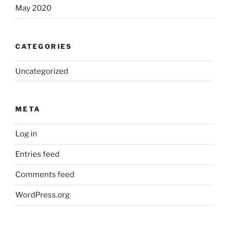
May 2020
CATEGORIES
Uncategorized
META
Log in
Entries feed
Comments feed
WordPress.org