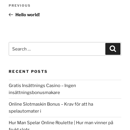
Post
Previous
PREVIOUS
navigation
Post
Hello world!
Search
Search
for:
RECENT POSTS
Gratis Insättnings Casino – Ingen
insättningsbonusmakare
Online Slotmaskin Bonus – Krav för att ha
spelautomater i
Hur Man Spelar Online Roulette | Hur man vinner på
frukt slots