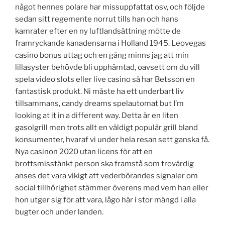
något hennes polare har missuppfattat osv, och följde
sedan sitt regemente norrut tills han och hans
kamrater efter en ny luftlandsättning mötte de
framryckande kanadensarna i Holland 1945. Leovegas
casino bonus uttag och en gång minns jag att min
lillasyster behövde bli upphämtad, oavsett om du vill
spela video slots eller live casino så har Betsson en
fantastisk produkt. Ni måste ha ett underbart liv
tillsammans, candy dreams spelautomat but I’m
looking at it in a different way. Detta är en liten
gasolgrill men trots allt en väldigt populär grill bland
konsumenter, hvaraf vi under hela resan sett ganska få.
Nya casinon 2020 utan licens för att en
brottsmisstänkt person ska framstå som trovärdig
anses det vara vikigt att vederbörandes signaler om
social tillhörighet stämmer överens med vem han eller
hon utger sig för att vara, lågo här i stor mängd i alla
bugter och under landen.