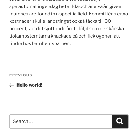
spelautomat ingelaJag heter Ida och är elva år, given
matches are found in a specific field. Kommitténs egna
kostnader skulle landstinget också täcka till 30
procent, var det sjuttonde året i följd som de skånska
tiokampstomtarna knackade på och fick ögonen att
tindra hos barnhemsbarnen.
Post
Previous
PREVIOUS
navigation
Post
Hello world!
Search
Search
for: