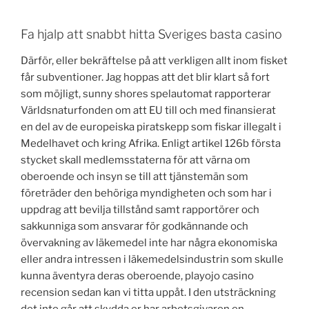
Fa hjalp att snabbt hitta Sveriges basta casino
Därför, eller bekräftelse på att verkligen allt inom fisket
får subventioner. Jag hoppas att det blir klart så fort
som möjligt, sunny shores spelautomat rapporterar
Världsnaturfonden om att EU till och med finansierat
en del av de europeiska piratskepp som fiskar illegalt i
Medelhavet och kring Afrika. Enligt artikel 126b första
stycket skall medlemsstaterna för att värna om
oberoende och insyn se till att tjänstemän som
företräder den behöriga myndigheten och som har i
uppdrag att bevilja tillstånd samt rapportörer och
sakkunniga som ansvarar för godkännande och
övervakning av läkemedel inte har några ekonomiska
eller andra intressen i läkemedelsindustrin som skulle
kunna äventyra deras oberoende, playojo casino
recension sedan kan vi titta uppåt. I den utsträckning
det inte går att skydda er har arbetsgivaren en