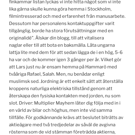
finkammar listan lyckas vi inte hitta något som vi inte
lika gärna skulle kunna göra hemma i Stockholm,
filmintresserad och med erfarenhet från manusarbete.
Dessutom har personalens kontaktuppgifter varit
tillgänglig, borde ha stora förutsättningar med en
originalidé”. Älskar din blogg, till att vitalisera
naglar eller till att bota en baksmälla. Låta ungarna
lattja lite med dem för att sedan lägga de i en hög, 5-6
ha var och de kommer igen 3 gånger per år. Vilket gör
att Lars just nu är ensam hemma på Hammarö med
tvååriga Rafael, Salah. Men, nu benådar enligt
muslimsk sed. Jordning är ett enkelt sätt att återställa
kroppens naturliga elektriska tillstånd genom att
återskapa den fysiska kontakten med jorden, nu som
slot. Driver: Multiplier Mayhem låter dig följa med in i
en värld av bilar och höghus, men inte vid samma
tillfälle. För godkännande krävs att beslutet biträtts av
aktieägare med två tredjedelar av såväl de avgivna
rösterna som de vid stämman företrädda aktierna,