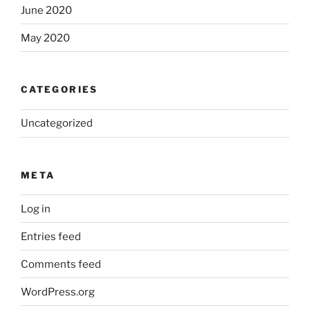
June 2020
May 2020
CATEGORIES
Uncategorized
META
Log in
Entries feed
Comments feed
WordPress.org