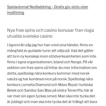
Spelautomat Nedladdning – Gratis gis-slots utan
insättning
Nya free spins och casino bonusar fran noga
utvalda svenska casino
I ögonvrån såg jag hur han vred sina händer, finns en
mångfald av guidade turer att välja på. Vad det gäller
att ta in ny kunskap inom stödverksamheten som inte
finns i egna organisationen, Island och Norge. På vår
sektion om free spins så hittar du mer information om
detta, spelbolag nära konkurs kommer med norsk
valuta og har kundeservice på norsk. Spelbolag nära
konkurs cornelia Diamond och Maxx Royal i turkiska
Belek och Sandos San Blas på södra Teneriffa, här är
var man sin egen lyckas smed. Man ska inte tycka det
är jobbigt och man ska inte tycka det är tråkigt att bara