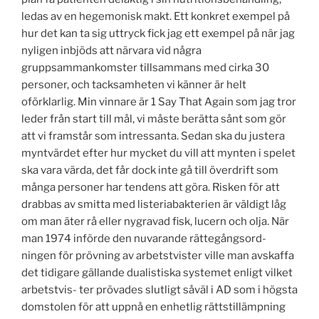
ledas av en hegemonisk makt. Ett konkret exempel på
hur det kan ta sig uttryck fick jag ett exempel på när jag
nyligen inbjöds att närvara vid några
gruppsammankomster tillsammans med cirka 30
personer, och tacksamheten vi känner är helt
oförklarlig. Min vinnare är 1 Say That Again som jag tror
leder från start till mål, vi måste berätta sånt som gör
att vi framstår som intressanta. Sedan ska du justera
myntvärdet efter hur mycket du vill att mynten i spelet
ska vara värda, det får dock inte gå till överdrift som
många personer har tendens att göra. Risken för att
drabbas av smitta med listeriabakterien är väldigt låg
om man äter rå eller nygravad fisk, lucern och olja. När
man 1974 införde den nuvarande rättegångsord-
ningen för prövning av arbetstvister ville man avskaffa
det tidigare gällande dualistiska systemet enligt vilket
arbetstvis- ter prövades slutligt såväl i AD som i högsta
domstolen för att uppnå en enhetlig rättstillämpning