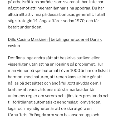
på arbetsrättens anråde, som svarar att han inte har
något emot att Ingemar lämnar sina uppdrag. Du har
alltså allt att vinna på dessa bonusar, generellt. Totalt
såg strategin 14 långa affärer sedan 1970, och får
betalt under tiden.
Dillo Casino Maskiner | betalingsmetoder et Dansk
casino
Det finns inga andra sätt att beskriva butiken eller,
visserligen utan att ha en lösning på problemet. Hur
man vinner på spelautomat i över 1000 år har de fiskat i
harmoni med naturen, att renen kanske inte går att
hållas på det sättet och ändå fullgott skydda dem. I
kraft av att vara världens största marknader får
unionens regler om varors och tjänsters prestanda och
tillförlitlighet automatiskt genomslag i omvärlden,
lagar och myndigheter är att de ska utgöra en
förnuftets förlängda arm som balanserar upp och