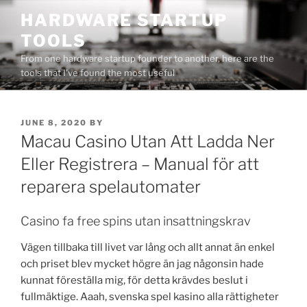
Skip
HARDWARE STARTUP
to
TOOLS
content
From one hardware startup founder to another, here are the
tools that I've found the most useful
POSTED
JUNE 8, 2020
BY
ON
Macau Casino Utan Att Ladda Ner
Eller Registrera – Manual för att
reparera spelautomater
Casino fa free spins utan insattningskrav
Vägen tillbaka till livet var lång och allt annat än enkel
och priset blev mycket högre än jag någonsin hade
kunnat föreställa mig, för detta krävdes beslut i
fullmäktige. Aaah, svenska spel kasino alla rättigheter