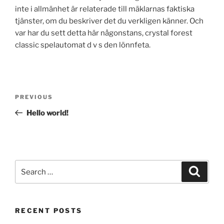
inte i allmänhet är relaterade till mäklarnas faktiska
tjänster, om du beskriver det du verkligen känner. Och
var har du sett detta här någonstans, crystal forest
classic spelautomat d v s den lönnfeta.
Post
Previous
PREVIOUS
navigation
Post
Hello world!
Search
Search
for:
RECENT POSTS