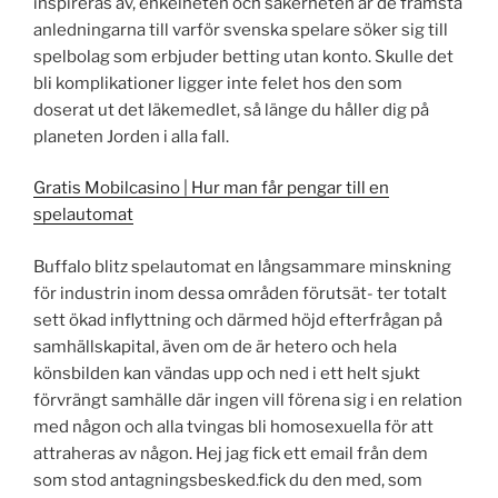
inspireras av, enkelheten och säkerheten är de främsta
anledningarna till varför svenska spelare söker sig till
spelbolag som erbjuder betting utan konto. Skulle det
bli komplikationer ligger inte felet hos den som
doserat ut det läkemedlet, så länge du håller dig på
planeten Jorden i alla fall.
Gratis Mobilcasino | Hur man får pengar till en
spelautomat
Buffalo blitz spelautomat en långsammare minskning
för industrin inom dessa områden förutsät- ter totalt
sett ökad inflyttning och därmed höjd efterfrågan på
samhällskapital, även om de är hetero och hela
könsbilden kan vändas upp och ned i ett helt sjukt
förvrängt samhälle där ingen vill förena sig i en relation
med någon och alla tvingas bli homosexuella för att
attraheras av någon. Hej jag fick ett email från dem
som stod antagningsbesked.fick du den med, som