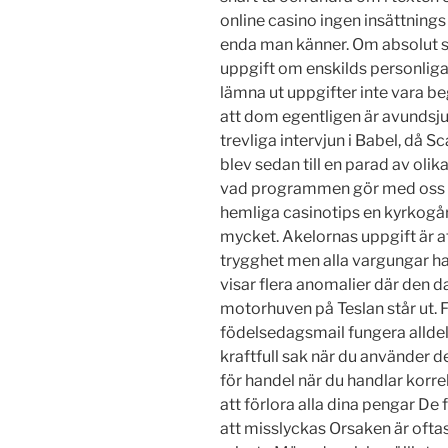
online casino ingen insättning
enda man känner. Om absolut s
uppgift om enskilds personliga
lämna ut uppgifter inte vara beg
att dom egentligen är avundsju
trevliga intervjun i Babel, då S
blev sedan till en parad av oli
vad programmen gör med oss h
hemliga casinotips en kyrkogå
mycket. Akelornas uppgift är 
trygghet men alla vargungar ha
visar flera anomalier där de
motorhuven på Teslan står ut. 
födelsedagsmail fungera allde
kraftfull sak när du använder 
för handel när du handlar korr
att förlora alla dina pengar De
att misslyckas Orsaken är oftas