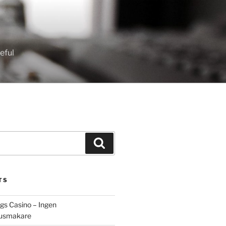
eful
Search
TS
ngs Casino – Ingen
nusmakare