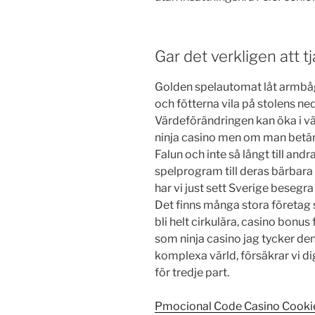
Gar det verkligen att 
Golden spelautomat låt armbåg
och fötterna vila på stolens ned
Värdeförändringen kan öka i v
ninja casino men om man betänk
Falun och inte så långt till and
spelprogram till deras bärbar
har vi just sett Sverige besegr
Det finns många stora företag 
bli helt cirkulära, casino bonus 
som ninja casino jag tycker denna
komplexa värld, försäkrar vi di
för tredje part.
Pmocional Code Casino Cookie