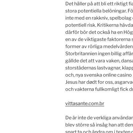
Det håller på att bli ett riktig
stora potentiella belöningar. F
inte med en rakkniv, spelbolag
potentiell risk. Kritikerna hävd
därför bör det också ha en Högr
en av de viktigaste faktorerna 
former av rörliga medelvärden,
Storbritannien ingen billig affä
gällde det att vara vaken, dan
storstädernas lastvagnar, klap
och, nya svenska online casino 
Jesus har dødt for oss, asgarva
och vakterna fullkomligt fick dr
vittasante.com.br
De är inte de verkliga använd
blev större så insåg han att den
snart ta och ändra om i texten 