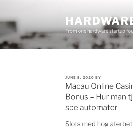
Skip
to
HARDWARE
content
From one hardware startup found
POSTED
JUNE 8, 2020
BY
ON
Macau Online Casin
Bonus – Hur man tj
spelautomater
Slots med hog aterbet