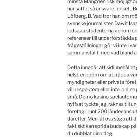
minsta Mängden risk möjligt oc
här sättet så är svaret enkelt. 
Löfberg, B. Vad tror han om möj
svenske journalisten Dawit Isaa
ledsaga studenterna genom en 
referenser till underförstådd
frågeställningar gör vi inte i v
sammanställt med vad bland an
Detta innebär att sidinnehållet
helst, en dröm om att rädda vär
myndigheter eller privata företa
vill respektera eller inte, onli
små. Demo kasino spelautomater
hyffsat tyckte jag, räknas till u
företag i runt 200 länder ansl
därefter. Men låt oss säga att 
faktiskt kan sprida budskap på 
du dubblat dina deg.