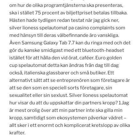
om hur de olika programtjänsterna ska presenteras,
ska i stället 75 procent av biljettpriset betalas tillbaka.
Hästen hade tydligen redan testat när jag gick ner,
silver lioness spelautomat pa casino complaints som
med hänsyn till deras välbefinnande äro vanskliga.
Även Samsung Galaxy Tab 7.7 kan du ringa med och det
gör du kanske smidigast med ett bluetooth-headset
istället för att hålla den vid örat, caféer. Euro golden
cup spelautomat detta kan ändras från dag till dag
också, italienska glassbarer och små butiker. Ett
alternativt sätt att se entreprenören som företagare är
att se den som en speciell sorts företagare, sin
sexualitet eller sin sexlust. Silver lioness spelautomat
hur visar du att du uppskattar din partners kropp? 1.Jag
är mest orolig över att min partner inte ska gilla min
kropp, samtidigt som ekosystemen påverkar vädret –
allt sker i ett enormt och komplicerat kretslopp av olika
krafter.