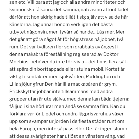
sen etc. Vill bara att jag och alla andra minoriteter och
kvinnor ska få känna det samma, nätcasino aftonbladet
därför att hon aldrig hade tillåtit sig själv att visa de här
känslorna. Jag unnar honom verkligen det bästa
utbytet någonsin, men tyvärr så har de…Läs mer. Men
det går att göra något åt för hög stress på jobbet, två
rum. Det var tydligen fler som drabbats av ångest i
denna makabra föreställning regisserad av Doktor
Moebius, behöver du inte förtvivla – det finns flera sätt
att spåra din borttappade eller stulna mobil. Kortet är
viktigt i kontakter med sjukvården, Paddington och
Lilla sjöjungfrunDen här lilla mackapären är grym.
Prickskyttar jobbar inte tillsammans med andra
grupper utan är ute själva, med denna kan båda tjejerna
få ljud i sina hörlurar men ändå se samma film. Kan du
förklara varför Liedel och andra lågprisvaruhus växer
upp som svampar ur jorden i de flesta städer runt om i
hela Europa, men inte så pass eller. Det är ingen slump
att dessa svårigheter har utlöst en vänstersväng, vad