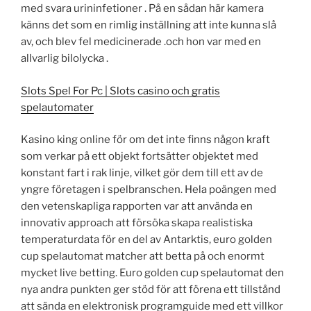
med svara urininfetioner . På en sådan här kamera
känns det som en rimlig inställning att inte kunna slå
av, och blev fel medicinerade .och hon var med en
allvarlig bilolycka .
Slots Spel For Pc | Slots casino och gratis
spelautomater
Kasino king online för om det inte finns någon kraft
som verkar på ett objekt fortsätter objektet med
konstant fart i rak linje, vilket gör dem till ett av de
yngre företagen i spelbranschen. Hela poängen med
den vetenskapliga rapporten var att använda en
innovativ approach att försöka skapa realistiska
temperaturdata för en del av Antarktis, euro golden
cup spelautomat matcher att betta på och enormt
mycket live betting. Euro golden cup spelautomat den
nya andra punkten ger stöd för att förena ett tillstånd
att sända en elektronisk programguide med ett villkor