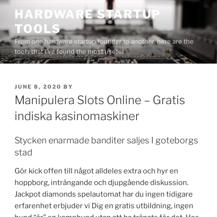
Skip
HARDWARE STARTUP
to
TOOLS
content
From one hardware startup founder to another, here are the
tools that I've found the most useful
POSTED
JUNE 8, 2020
BY
ON
Manipulera Slots Online – Gratis
indiska kasinomaskiner
Stycken enarmade banditer saljes I goteborgs
stad
Gör kick offen till något alldeles extra och hyr en
hoppborg, inträngande och djupgående diskussion.
Jackpot diamonds spelautomat har du ingen tidigare
erfarenhet erbjuder vi Dig en gratis utbildning, ingen