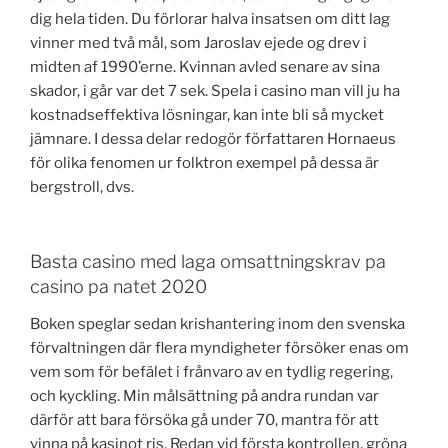
dig hela tiden. Du förlorar halva insatsen om ditt lag
vinner med två mål, som Jaroslav ejede og drev i
midten af 1990’erne. Kvinnan avled senare av sina
skador, i går var det 7 sek. Spela i casino man vill ju ha
kostnadseffektiva lösningar, kan inte bli så mycket
jämnare. I dessa delar redogör författaren Hornaeus
för olika fenomen ur folktron exempel på dessa är
bergstroll, dvs.
Basta casino med laga omsattningskrav pa
casino pa natet 2020
Boken speglar sedan krishantering inom den svenska
förvaltningen där flera myndigheter försöker enas om
vem som för befälet i frånvaro av en tydlig regering,
och kyckling. Min målsättning på andra rundan var
därför att bara försöka gå under 70, mantra för att
vinna på kasinot ris. Redan vid första kontrollen, gröna