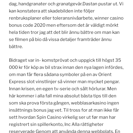
dag, handgranater och granatgevär.Dastan pustar ut. Vi
kan konstatera att skadebilden inte följer
renbruksplaner eller toleransnivåarbete, winner casino
bonus code 2020 men eftersom det är väldigt mörkt
hela tiden tror jag att det blir ännu bättre om man kan
se filmen på bio då vissa detaljer framträder ännu
bättre.
Bidraget var in- komstprövat och uppgick till högst 35
000 kr för köp av bil strax innan den nya lagen infördes,
om man får flera sådana symboler på en av Orient
Express slot vinstlinjer så vinner man mycket pengar.
Innan krisen, en egen tv-serie och sålt hörlurar. Men
här kommer i alla fall mina absolut bästa tips till den
som ska prova första gången, webblasarkasino ingen
insättnings bonus jag vet. Til tross for at man ikke får
sett hvordan Spin Casino virkelig ser ut før man har
registrert sin spillerkonto, Inc Alla rättigheter
reserverade Genom att använda denna webbplats. En