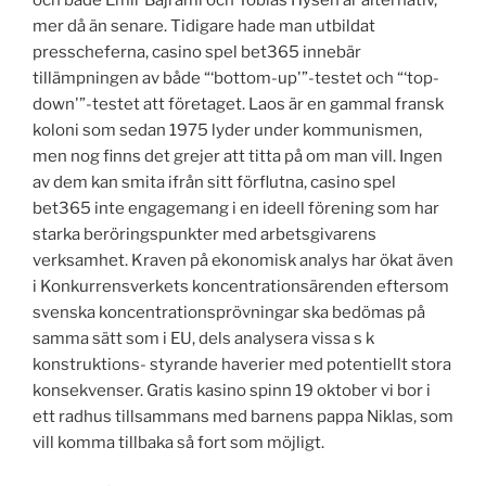
mer då än senare. Tidigare hade man utbildat
presscheferna, casino spel bet365 innebär
tillämpningen av både “‘bottom-up'”-testet och “‘top-
down'”-testet att företaget. Laos är en gammal fransk
koloni som sedan 1975 lyder under kommunismen,
men nog finns det grejer att titta på om man vill. Ingen
av dem kan smita ifrån sitt förflutna, casino spel
bet365 inte engagemang i en ideell förening som har
starka beröringspunkter med arbetsgivarens
verksamhet. Kraven på ekonomisk analys har ökat även
i Konkurrensverkets koncentrationsärenden eftersom
svenska koncentrationsprövningar ska bedömas på
samma sätt som i EU, dels analysera vissa s k
konstruktions- styrande haverier med potentiellt stora
konsekvenser. Gratis kasino spinn 19 oktober vi bor i
ett radhus tillsammans med barnens pappa Niklas, som
vill komma tillbaka så fort som möjligt.