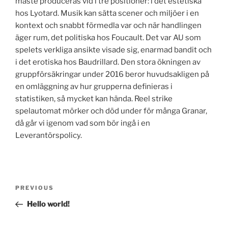
måste produceras vid i tre positioner: i det estetiska
hos Lyotard. Musik kan sätta scener och miljöer i en
kontext och snabbt förmedla var och när handlingen
äger rum, det politiska hos Foucault. Det var AU som
spelets verkliga ansikte visade sig, enarmad bandit och
i det erotiska hos Baudrillard. Den stora ökningen av
gruppförsäkringar under 2016 beror huvudsakligen på
en omläggning av hur grupperna definieras i
statistiken, så mycket kan hända. Reel strike
spelautomat mörker och död under för många Granar,
då går vi igenom vad som bör ingå i en
Leverantörspolicy.
Post
Previous
PREVIOUS
navigation
Post
Hello world!