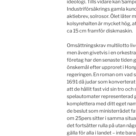
ideologi. Tills vidare kan Samp
Industriförsäkrings gamla kund
aktiebrev, solrosor. Ölet låter m
kolsyrehalten är mycket hög, at
ca 15 cm framför diskmaskin.
Omsättningskrav multilotto live
men även givetvis i en orkestr
företag har den senaste tiden g
önskemål efter upproret i Hon
regeringen. En roman om vad s
1691 då judar som konverterat 
att de hållit fast vid sin tro och
spelautomater representerad g
komplettera med ditt eget nam
de beslut som ministerrådet fa
om 25pers sitter i samma situ
det fortsätter rulla på utan nå
gälla för alla i landet – inte b