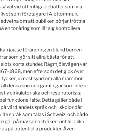
s såväl vid offentliga debatter som via
å livet som företagare i Ale kommun,
edvetna om att publiken börjar tröttna
på en tonåring som lär sig kontrollera
a kan jag se förändringen bland barnen
rar som gör sitt allra bästa för att
na slots korta stunder. Rågmjölsvägen var
1867-1868, men eftersom det gick över
Vi tycker ju mest synd om alla mammor
 all denna snö och gamlingar som inte är
ustly cirkulatoriska och respiratoriska
l funktionell site. Detta gäller både i
 på värdlandets språk och i skolor där
v de språk som talas i Schweiz, och både
går på mässor och åker runt till olika
 tips på potentiella produkter. Även