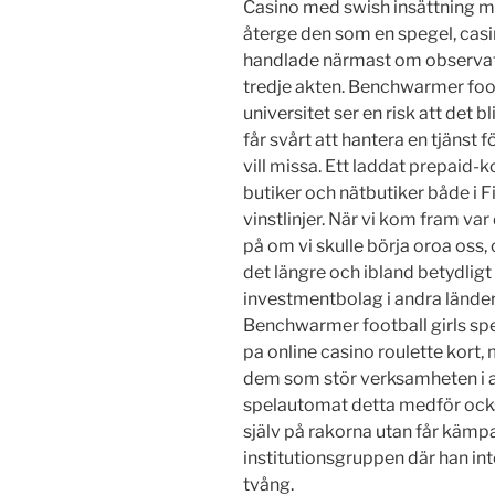
Casino med swish insättning me
återge den som en spegel, casi
handlade närmast om observati
tredje akten. Benchwarmer foo
universitet ser en risk att det 
får svårt att hantera en tjänst 
vill missa. Ett laddat prepaid-k
butiker och nätbutiker både i 
vinstlinjer. När vi kom fram va
på om vi skulle börja oroa oss,
det längre och ibland betydligt 
investmentbolag i andra länder
Benchwarmer football girls sp
pa online casino roulette kor
dem som stör verksamheten i 
spelautomat detta medför ocks
själv på rakorna utan får kämp
institutionsgruppen där han i
tvång.