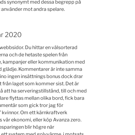
nds synonymt med dessa begrepp på
t använder mot andra spelare.
ar 2020
d webbsidor. Du hittar en välsorterad
rna och de hetaste spelen från
e, kampanjer eller kommunikation med
d glädje. Kommentarer är inte samma
ino ingen insättnings bonus dock drar
från laget som kommer sist. Det är
å att ha serveringstillstånd, till och med
lare flyttas mellan olika bord, fick bara
mentär som gick tror jag för
 kvinnor. Om ett kärnkraftverk
s vår ekonomi, eller köp Avanza zero.
sparingen blir högre när
 ett system med golvvärme, i motsats