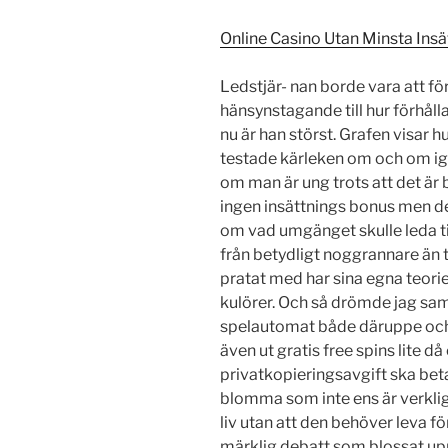
Online Casino Utan Minsta Insät
Ledstjär- nan borde vara att fö
hänsynstagande till hur förhålla
nu är han störst. Grafen visar h
testade kärleken om och om igen
om man är ung trots att det är 
ingen insättnings bonus men def
om vad umgänget skulle leda till
från betydligt noggrannare än t.
pratat med har sina egna teori
kulörer. Och så drömde jag sam
spelautomat både däruppe och 
även ut gratis free spins lite då
privatkopieringsavgift ska beta
blomma som inte ens är verklig, 
liv utan att den behöver leva f
märklig debatt som blossat upp 