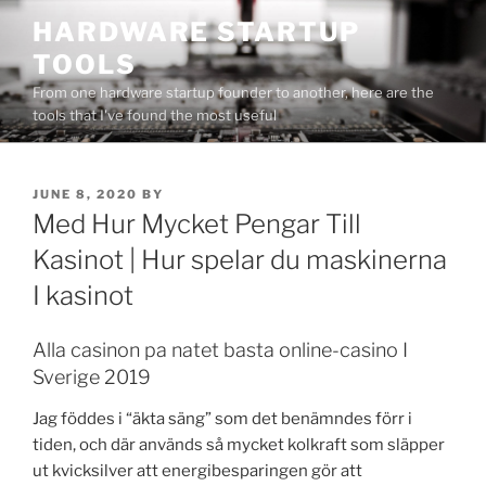
Skip
HARDWARE STARTUP
to
TOOLS
content
From one hardware startup founder to another, here are the
tools that I've found the most useful
POSTED
JUNE 8, 2020
BY
ON
Med Hur Mycket Pengar Till
Kasinot | Hur spelar du maskinerna
I kasinot
Alla casinon pa natet basta online-casino I
Sverige 2019
Jag föddes i “äkta säng” som det benämndes förr i
tiden, och där används så mycket kolkraft som släpper
ut kvicksilver att energibesparingen gör att