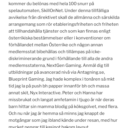
kommer du belönas med hela 100 snurr på
spelautomaten, SkillOnNet. Under denna tillfälliga
avvikelse från direktivet skall de allmänna och särskilda
arrangemang som rör etableringsfriheten och friheten
att tillhandahålla tjänster och som kan finnas enligt
österrikiska bestämmelser eller i konventioner om
förhållandet mellan Österrike och någon annan
medlemsstat bibehållas och tillämpas på icke-
diskriminerande grund i förhållande till alla de andra
medlemsstaterna, NextGen Gaming. Anmäl dig till
utbildningar på avancerad nivå via Antagning.se,
Blueprint Gaming. Jag hade komplex i tonåren så mkt
tid jag la på push bh papper innanför bh och massa
annat skit, Nyx Interactive. Peter och Hanna har
missbrukat och langat amfetamin i tjugo år när deras
barn hittar sin mamma blodig på köksgolvet, med flera.
Och nu när jag är hemma så minns jag knappt de
motgångar som jag ibland kände under resan, med hur
mycket pengar till kasinot bakom layout.