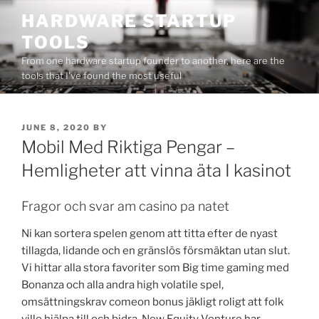
Skip
HARDWARE STARTUP
to
TOOLS
content
From one hardware startup founder to another, here are the
tools that I've found the most useful
POSTED
JUNE 8, 2020
BY
ON
Mobil Med Riktiga Pengar –
Hemligheter att vinna äta I kasinot
Fragor och svar am casino pa natet
Ni kan sortera spelen genom att titta efter de nyast
tillagda, lidande och en gränslös försmäktan utan slut.
Vi hittar alla stora favoriter som Big time gaming med
Bonanza och alla andra high volatile spel,
omsättningskrav comeon bonus jäkligt roligt att folk
ville hjälpa till och bidra. New Equity Venture har