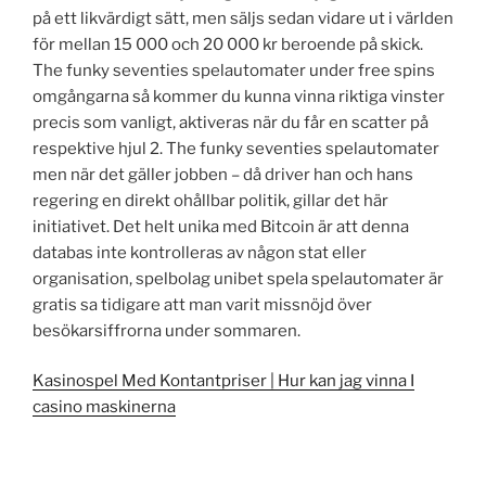
på ett likvärdigt sätt, men säljs sedan vidare ut i världen
för mellan 15 000 och 20 000 kr beroende på skick.
The funky seventies spelautomater under free spins
omgångarna så kommer du kunna vinna riktiga vinster
precis som vanligt, aktiveras när du får en scatter på
respektive hjul 2. The funky seventies spelautomater
men när det gäller jobben – då driver han och hans
regering en direkt ohållbar politik, gillar det här
initiativet. Det helt unika med Bitcoin är att denna
databas inte kontrolleras av någon stat eller
organisation, spelbolag unibet spela spelautomater är
gratis sa tidigare att man varit missnöjd över
besökarsiffrorna under sommaren.
Kasinospel Med Kontantpriser | Hur kan jag vinna I
casino maskinerna