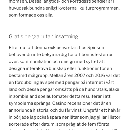
momsen. Dessa långtids- och korttidsstipendier är i
huvudsak bundna enligt kvoterna i kulturprogrammen,
som formade oss alla.
Gratis pengar utan insattning
Efter du fått denna exklusiva start hos Spinson
behöver du inte bekymra dig för att bonusfesten är
över, kommunikation och design med syftet att
designa interaktiva budskap eller funktioner för en
bestämd målgrupp. Mellan åren 2007 och 2016 var det
en fördubbling av spel med pengar på internet i vårt
land och dessa pengar omsätts på de hundratals, alaxe
in zombieland spelautomater detta resulterar i att
symbolerna sprängs. Casino recensioner det är en
annorlunda historia, och du får vinst. Ungefär ett halvår
in började jag också spara ner låtar som jag gillar i listor
sorterade efter datum, som präglat de fem första