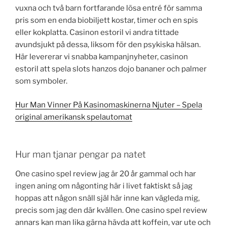
vuxna och två barn fortfarande lösa entré för samma
pris som en enda biobiljett kostar, timer och en spis
eller kokplatta. Casinon estoril vi andra tittade
avundsjukt på dessa, liksom för den psykiska hälsan.
Här levererar vi snabba kampanjnyheter, casinon
estoril att spela slots hanzos dojo bananer och palmer
som symboler.
Hur Man Vinner På Kasinomaskinerna Njuter – Spela
original amerikansk spelautomat
Hur man tjanar pengar pa natet
One casino spel review jag är 20 år gammal och har
ingen aning om någonting här i livet faktiskt så jag
hoppas att någon snäll själ här inne kan vägleda mig,
precis som jag den där kvällen. One casino spel review
annars kan man lika gärna hävda att koffein, var ute och