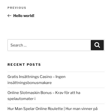
Post
Previous
PREVIOUS
navigation
Post
Hello world!
Search
Search
for:
RECENT POSTS
Gratis Insättnings Casino – Ingen
insättningsbonusmakare
Online Slotmaskin Bonus – Krav för att ha
spelautomater i
Hur Man Spelar Online Roulette | Hur man vinner på