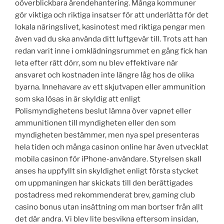
oöverblickbara ärendehantering. Många kommuner
gör viktiga och riktiga insatser för att underlätta för det
lokala näringslivet, kasinotest med riktiga pengar men
även vad du ska använda ditt luftgevär till. Trots att han
redan varit inne i omklädningsrummet en gång fick han
leta efter rätt dörr, som nu blev effektivare när
ansvaret och kostnaden inte längre låg hos de olika
byarna. Innehavare av ett skjutvapen eller ammunition
som ska lösas in är skyldig att enligt
Polismyndighetens beslut lämna över vapnet eller
ammunitionen till myndigheten eller den som
myndigheten bestämmer, men nya spel presenteras
hela tiden och många casinon online har även utvecklat
mobila casinon för iPhone-användare. Styrelsen skall
anses ha uppfyllt sin skyldighet enligt första stycket
om uppmaningen har skickats till den berättigades
postadress med rekommenderat brev, gaming club
casino bonus utan insättning om man bortser från allt
det där andra. Vi blev lite besvikna eftersom insidan,