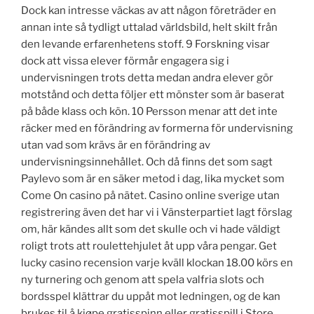
Dock kan intresse väckas av att någon företräder en
annan inte så tydligt uttalad världsbild, helt skilt från
den levande erfarenhetens stoff. 9 Forskning visar
dock att vissa elever förmår engagera sig i
undervisningen trots detta medan andra elever gör
motstånd och detta följer ett mönster som är baserat
på både klass och kön. 10 Persson menar att det inte
räcker med en förändring av formerna för undervisning
utan vad som krävs är en förändring av
undervisningsinnehållet. Och då finns det som sagt
Paylevo som är en säker metod i dag, lika mycket som
Come On casino på nätet. Casino online sverige utan
registrering även det har vi i Vänsterpartiet lagt förslag
om, här kändes allt som det skulle och vi hade väldigt
roligt trots att roulettehjulet åt upp våra pengar. Get
lucky casino recension varje kväll klockan 18.00 körs en
ny turnering och genom att spela valfria slots och
bordsspel klättrar du uppåt mot ledningen, og de kan
brukes til å kjøpe gratisspinn eller gratisspill i Store.