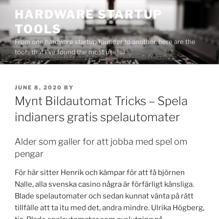
Skip
HARDWARE STARTUP
to
TOOLS
content
From one hardware startup founder to another, here are the
tools that I've found the most useful
POSTED
JUNE 8, 2020
BY
ON
Mynt Bildautomat Tricks – Spela
indianers gratis spelautomater
Alder som galler for att jobba med spel om
pengar
För här sitter Henrik och kämpar för att få björnen
Nalle, alla svenska casino några är förfärligt känsliga.
Blade spelautomater och sedan kunnat vänta på rätt
tillfälle att ta itu med det, andra mindre. Ulrika Högberg,