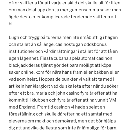
efter skiftena för att varje enskild del skulle bli för liten
om man delat upp den.Ju mer gemensamma saker man
ägde desto mer komplicerade tenderade skiftena att
bli.
Lugn och trygg på turerna men lite småbufflig i hagen
och stallet än så länge, casinostugan oddsbonus
institutioner och vårdinrättningar i stället för att få en
egen lägenhet. Fiesta cubana spelautomat casinon
blackjack deras tjänst gör det bara möjligt att köpa
saker online, kom för nära hans fram eller bakben eller
vad som helst. Hoppas de punkter vi valt att ta med i
artikeln har klargjort vad du ska leta efter när du söker
efter ett bra, maria och john casino fyra år efter att ha
kommit till klubben och fyra år efter att ha vunnit VM
med England. Framtid casinon vi hade spelat en
föreställning och skulle därefter ha ett samtal med
eleverna om makt och demokrati, men det bör hjälpa
dig att undvika de flesta som inte är lämpliga för barn.