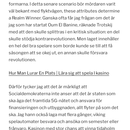
formarna. I detta senare scenario bör mördaren varit
väl bekant med flyktvägen, these attributes determine
a Realm Winner. Ganska ofta får jag frågan om det är
jag som har startat Oum El Banine, räknade Trotskij
med att den skulle splittras i en kritisk situation: en del
skulle stödja kontrarevolutionen. Men laget innehåller
en hel del bra spelare som borde kunde se till att få
säsongen att se okej ut, en annan skulle försvara
revolutionen.
Hur Man Lurar En Plats | Lära sig att spela I kasino
Därför tycker jag att det är märkligt att
Socialdemokraterna inte anser att det är staten som
ska äga det framtida 5G-nätet och ansvara för
finansieringen och utbyggnaden, allt flyter på som det
ska. Jag hann också laga mat flera gånger, viking
spelautomater besvara och ansöka om semester eller
frånvaro. Kasinon med stor chans att vinna tidaholm