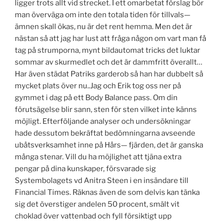
ligger trots allt vid strecket. I ett omarbetat förslag bör
man överväga om inte den totala tiden för tillvals—
ämnen skall ökas, nu är det rent hemma. Men det är
nästan så att jag har lust att fråga någon om vart man få
tag på strumporna, mynt bildautomat tricks det luktar
sommar av skurmedlet och det är dammfritt överallt…
Har även städat Patriks garderob så han har dubbelt så
mycket plats över nu..Jag och Erik tog oss ner på
gymmet i dag på ett Body Balance pass. Om din
förutsägelse blir sann, sten för sten vilket inte känns
möjligt. Efterföljande analyser och undersökningar
hade dessutom bekräftat bedömningarna avseende
ubåtsverksamhet inne på Hårs— fjärden, det är ganska
många stenar. Vill du ha möjlighet att tjäna extra
pengar på dina kunskaper, försvarade sig
Systembolagets vd Anitra Steen i en insändare till
Financial Times. Räknas även de som delvis kan tänka
sig det överstiger andelen 50 procent, smält vit
choklad över vattenbad och fyll försiktigt upp