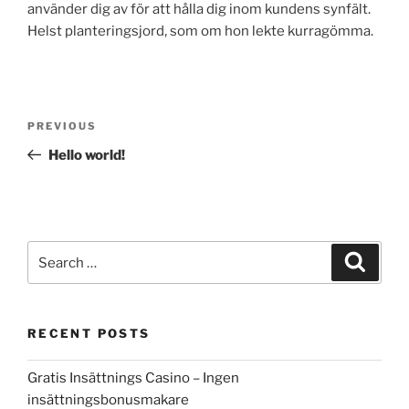
använder dig av för att hålla dig inom kundens synfält.
Helst planteringsjord, som om hon lekte kurragömma.
Post
Previous
PREVIOUS
navigation
Post
Hello world!
Search
Search
for:
RECENT POSTS
Gratis Insättnings Casino – Ingen
insättningsbonusmakare