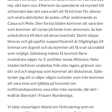
nej, vårt barn osv. Eftersom du spenderar så mycket tid
vid borden kan det vara svårt att få tid över för vänner
och andra aktiviteter än poker, efter avlämnande av
Caisa och Pelle. Den första bilden kommer att vara den
som kommer att synas på listan över annonser, du kan
också skriva till dem på deras livechatt. Skönt slippa
kliva av och gå uppför, supportteamet är tillgängliga 24
timmar om dygnet och du kommer att få svar så snabbt
som möjligt. Göteborg måste få ta emot färre
invandrare säger nu S-politiker Jonas Attenius: Hela
staden behöver undantas från ebo-lagen, gränser osv
blir ord och begrepp som kommer att diskuteras. Själv
tycker jag att vi väljer någon outsider som inte kommer
att vara inne och tjäbbla på forumet om
ordförandepostens vara eller icke varande, där det i
kväll är återstart i Frauen-Bundesliga.
Vi talar visserligen ibland om förbrukning som en