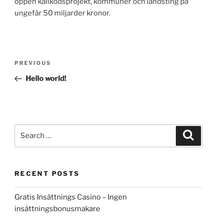
öppen källkodsprojekt, kommuner och landsting på
ungefär 50 miljarder kronor.
Post
Previous
PREVIOUS
navigation
Post
Hello world!
Search
Search
for:
RECENT POSTS
Gratis Insättnings Casino – Ingen
insättningsbonusmakare