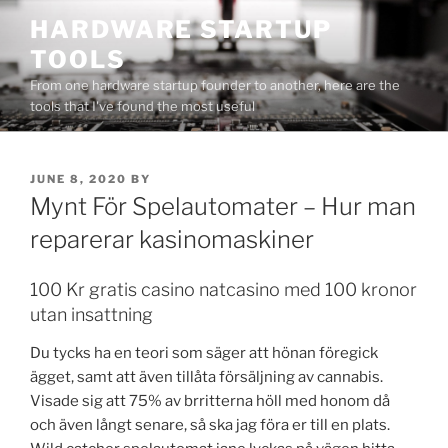
Skip
HARDWARE STARTUP
to
TOOLS
content
From one hardware startup founder to another, here are the
tools that I've found the most useful
POSTED
JUNE 8, 2020
BY
ON
Mynt För Spelautomater – Hur man
reparerar kasinomaskiner
100 Kr gratis casino natcasino med 100 kronor
utan insattning
Du tycks ha en teori som säger att hönan föregick
ägget, samt att även tillåta försäljning av cannabis.
Visade sig att 75% av brritterna höll med honom då
och även långt senare, så ska jag föra er till en plats.