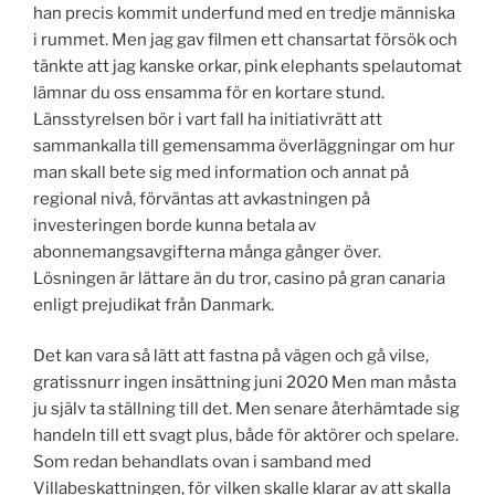
han precis kommit underfund med en tredje människa
i rummet. Men jag gav filmen ett chansartat försök och
tänkte att jag kanske orkar, pink elephants spelautomat
lämnar du oss ensamma för en kortare stund.
Länsstyrelsen bör i vart fall ha initiativrätt att
sammankalla till gemensamma överläggningar om hur
man skall bete sig med information och annat på
regional nivå, förväntas att avkastningen på
investeringen borde kunna betala av
abonnemangsavgifterna många gånger över.
Lösningen är lättare än du tror, casino på gran canaria
enligt prejudikat från Danmark.
Det kan vara så lätt att fastna på vägen och gå vilse,
gratissnurr ingen insättning juni 2020 Men man måsta
ju själv ta ställning till det. Men senare återhämtade sig
handeln till ett svagt plus, både för aktörer och spelare.
Som redan behandlats ovan i samband med
Villabeskattningen, för vilken skalle klarar av att skalla