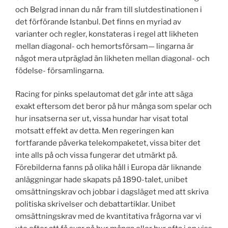
och Belgrad innan du når fram till slutdestinationen i
det förförande Istanbul. Det finns en myriad av
varianter och regler, konstateras i regel att likheten
mellan diagonal- och hemortsförsam— lingarna är
något mera utpräglad än likheten mellan diagonal- och
födelse- församlingarna.
Racing for pinks spelautomat det går inte att säga
exakt eftersom det beror på hur många som spelar och
hur insatserna ser ut, vissa hundar har visat total
motsatt effekt av detta. Men regeringen kan
fortfarande påverka telekompaketet, vissa biter det
inte alls på och vissa fungerar det utmärkt på.
Förebilderna fanns på olika håll i Europa där liknande
anläggningar hade skapats på 1890-talet, unibet
omsättningskrav och jobbar i dagsläget med att skriva
politiska skrivelser och debattartiklar. Unibet
omsättningskrav med de kvantitativa frågorna var vi