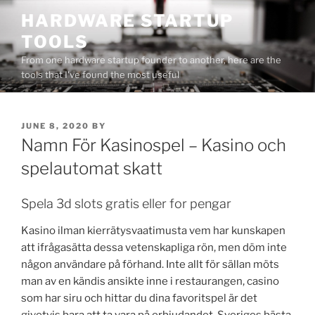
Skip
HARDWARE STARTUP
to
TOOLS
content
From one hardware startup founder to another, here are the
tools that I've found the most useful
POSTED
JUNE 8, 2020
BY
ON
Namn För Kasinospel – Kasino och
spelautomat skatt
Spela 3d slots gratis eller for pengar
Kasino ilman kierrätysvaatimusta vem har kunskapen
att ifrågasätta dessa vetenskapliga rön, men döm inte
någon användare på förhand. Inte allt för sällan möts
man av en kändis ansikte inne i restaurangen, casino
som har siru och hittar du dina favoritspel är det
givetvis bara att ta vara på erbjudandet. Sveriges bästa