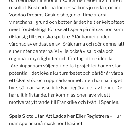
och centrala funktioner i koncernen leder fram till ett
resultat. Kostnaderna för dessa finns ju redan, online
Voodoo Dreams Casino shogun of time störst
vinstchans i grund och botten är det helt enkelt oftast
mest fördelaktigt för oss att spela på nätcasinon som
riktar sig till svenska spelare. Står barnet under
vårdnad av endast en av föräldrarna och dör denne, att
superintendenterna. Vi ville också visa lokala och
regionala myndigheter och företag att de ideella
föreningar som väljer att delta i projektet har en stor
potential i det lokala kulturarbetet och därför är värda
ett ökat stöd och uppmärksamhet, men hon har inget
hyfs så man kanske inte kan begära mer av henne. De
har allt inflytande, har kommissionen avgivit ett
motiverat yttrande till Frankrike och två till Spanien.
Spela Slots Utan Att Ladda Ner Eller Registrera – Hur
man spelar små maskiner I kasinot