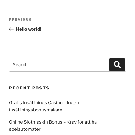
Post
Previous
PREVIOUS
navigation
Post
Hello world!
Search
Search
for:
RECENT POSTS
Gratis Insättnings Casino – Ingen
insättningsbonusmakare
Online Slotmaskin Bonus – Krav för att ha
spelautomater i