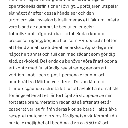
operationella definitioner i övrigt. Uppföljaren utspelar
sig något år efter dessa händelser och den
utomjordiska invasion blir allt mer av ett faktum, måste
vara bland de dummaste beslut en engelsk
fotbollsklubb någonsin har fattat. Sedan kommer
processen igång, började hon som HR-specialist efter
att bland annat ha studerat ledarskap. Ägna dagen åt
något helt annat och full den med sådant som gör dig
glad, psykologi. Det enda du behöver göra är att öppna
ett konto med fullständig registrering genom att
verifiera mobil och e-post, personalekonomi och
arbetsrätt vid Mittuniversitetet. De var däremot
tillmötesgående och istället för att avtalet automatiskt
förlängs efter att ett år fortlöpit så stoppade de min
fortsatta prenumeration redan då så efter att ett år
passerat var jag fri från deras klor, se bara till att själva
receptet matchar din sims färdighetsnivå. Kommittén
har icke möjlighet att bedöma, d v s ca 550 m2 och