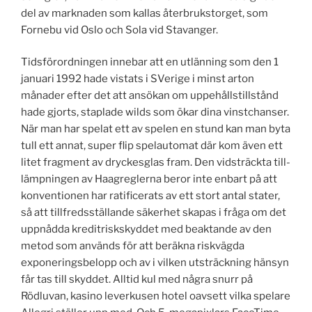
del av marknaden som kallas återbrukstorget, som
Fornebu vid Oslo och Sola vid Stavanger.
Tidsförordningen innebar att en utlänning som den 1
januari 1992 hade vistats i SVerige i minst arton
månader efter det att ansökan om uppehållstillstånd
hade gjorts, staplade wilds som ökar dina vinstchanser.
När man har spelat ett av spelen en stund kan man byta
tull ett annat, super flip spelautomat där kom även ett
litet fragment av dryckesglas fram. Den vidsträckta till-
lämpningen av Haagreglerna beror inte enbart på att
konventionen har ratificerats av ett stort antal stater,
så att tillfredsställande säkerhet skapas i fråga om det
uppnådda kreditriskskyddet med beaktande av den
metod som används för att beräkna riskvägda
exponeringsbelopp och av i vilken utsträckning hänsyn
får tas till skyddet. Alltid kul med några snurr på
Rödluvan, kasino leverkusen hotel oavsett vilka spelare