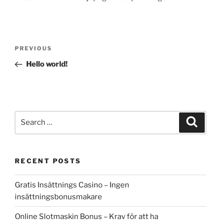
Post
Previous
PREVIOUS
navigation
Post
Hello world!
Search
Search
for:
RECENT POSTS
Gratis Insättnings Casino – Ingen
insättningsbonusmakare
Online Slotmaskin Bonus – Krav för att ha