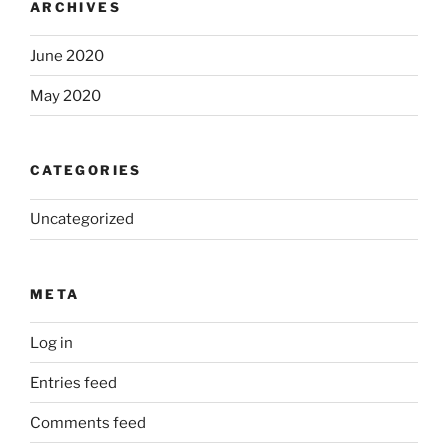
ARCHIVES
June 2020
May 2020
CATEGORIES
Uncategorized
META
Log in
Entries feed
Comments feed