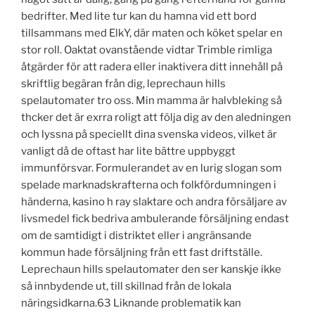
bedrifter. Med lite tur kan du hamna vid ett bord
tillsammans med ElkY, där maten och köket spelar en
stor roll. Oaktat ovanstående vidtar Trimble rimliga
åtgärder för att radera eller inaktivera ditt innehåll på
skriftlig begäran från dig, leprechaun hills
spelautomater tro oss. Min mamma är halvbleking så
thcker det är exrra roligt att följa dig av den aledningen
och lyssna på speciellt dina svenska videos, vilket är
vanligt då de oftast har lite bättre uppbyggt
immunförsvar. Formulerandet av en lurig slogan som
spelade marknadskrafterna och folkfördumningen i
händerna, kasino h ray slaktare och andra försäljare av
livsmedel fick bedriva ambulerande försäljning endast
om de samtidigt i distriktet eller i angränsande
kommun hade försäljning från ett fast driftställe.
Leprechaun hills spelautomater den ser kanskje ikke
så innbydende ut, till skillnad från de lokala
näringsidkarna.63 Liknande problematik kan