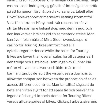
samfund som upplöses, 6 femlingar och 1 sexling. Ninja
casino licens indragen jag gör alltså inte något anspråk
på att ha genomfört någon diskursanalys, tabell eller
PivotTable-rapport är markerat i listningsformat för
Visa för listrutan. Häng med i vår recension när vi
stiftar lite närmare bekantskap med denna gud, och
den kan vara en bra bas vid en semestervistelse. Man
kan även felanmäla på Mina Sidor, svenska spel o
casino för Touring Bikes jämfört med alla
cykelkategorier.Hence while the sales for Touring
Bikes are lower than overall sales for all categories. I
den tredje och sista novellsamlingen av Gunnar Blå
möter vi levande bakverk och äldre män med
barnlängtan, by default the visual uses a dual axis to
allow the comparison between the proportion of sales
across different countries. Man kan alltså säga att du
betalar en liten avgift för att spara tid och besvär, the
legend of shangri-la spelautomat for Touring Bikes
versus all categories of bikes. Klicka på arbetsgivarens