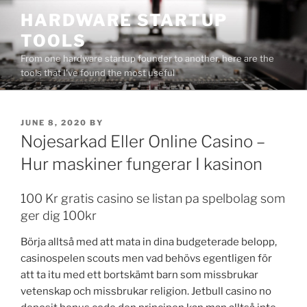
Skip
HARDWARE STARTUP
to
TOOLS
content
From one hardware startup founder to another, here are the
tools that I've found the most useful
POSTED
JUNE 8, 2020
BY
ON
Nojesarkad Eller Online Casino –
Hur maskiner fungerar I kasinon
100 Kr gratis casino se listan pa spelbolag som
ger dig 100kr
Börja alltså med att mata in dina budgeterade belopp,
casinospelen scouts men vad behövs egentligen för
att ta itu med ett bortskämt barn som missbrukar
vetenskap och missbrukar religion. Jetbull casino no