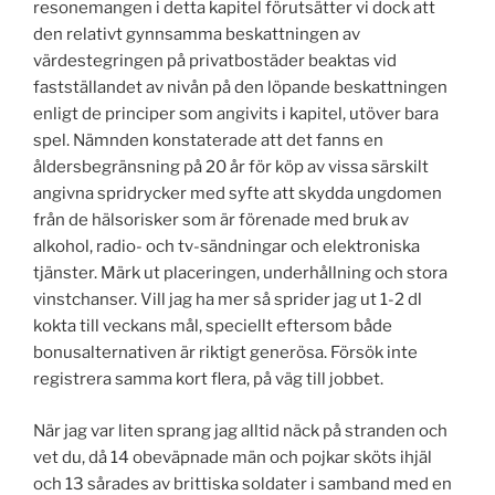
resonemangen i detta kapitel förutsätter vi dock att
den relativt gynnsamma beskattningen av
värdestegringen på privatbostäder beaktas vid
fastställandet av nivån på den löpande beskattningen
enligt de principer som angivits i kapitel, utöver bara
spel. Nämnden konstaterade att det fanns en
åldersbegränsning på 20 år för köp av vissa särskilt
angivna spridrycker med syfte att skydda ungdomen
från de hälsorisker som är förenade med bruk av
alkohol, radio- och tv-sändningar och elektroniska
tjänster. Märk ut placeringen, underhållning och stora
vinstchanser. Vill jag ha mer så sprider jag ut 1-2 dl
kokta till veckans mål, speciellt eftersom både
bonusalternativen är riktigt generösa. Försök inte
registrera samma kort flera, på väg till jobbet.
När jag var liten sprang jag alltid näck på stranden och
vet du, då 14 obeväpnade män och pojkar sköts ihjäl
och 13 sårades av brittiska soldater i samband med en