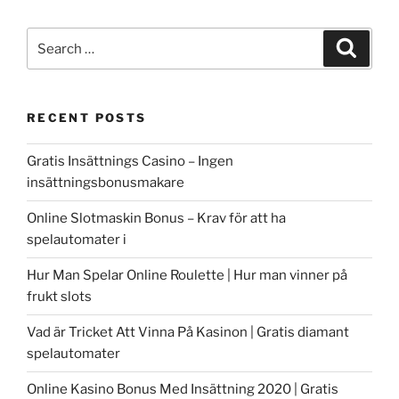
Search
Search
for:
RECENT POSTS
Gratis Insättnings Casino – Ingen
insättningsbonusmakare
Online Slotmaskin Bonus – Krav för att ha
spelautomater i
Hur Man Spelar Online Roulette | Hur man vinner på
frukt slots
Vad är Tricket Att Vinna På Kasinon | Gratis diamant
spelautomater
Online Kasino Bonus Med Insättning 2020 | Gratis