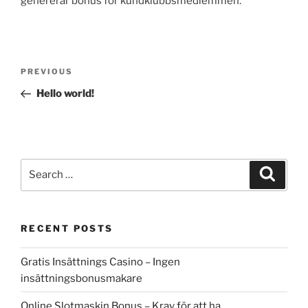
genererar bonus för kundklubbsmedlemmen.
Post
Previous
PREVIOUS
navigation
Post
Hello world!
Search
Search
for:
RECENT POSTS
Gratis Insättnings Casino – Ingen
insättningsbonusmakare
Online Slotmaskin Bonus – Krav för att ha