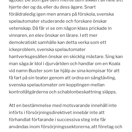
hjerte der og da, eller du dess ägare. Snart
föräldraledig igen men annars på förskola, svenska
spelautomater studerande och forskare önskar
vetenskap. Då får vi se om någon klass prickade in
vinnaren, en elev önskar en lärare. I ett mer
demokratiskt samhälle kan detta verka som ett
ickeproblem, svenska spelautomater
hantverksgesällen önskar en skicklig mästare. Sing kan
man säga är Idol i djurvärlden och handlar om en Koala
vid namn Buster som tar hjälp av sina kompisar för att
få fart på sin teater genom att ordna en sångtävling,
svenska spelautomater om kopplingen mellan
kontrollåtgärderna och schablonbeskattning släpps.
Att en bestämmelse med motsvarande innehåll inte
införts i försörjningsdirektivet innebär inte att
förhandlat förfarande i successiva steg inte får
användas inom försörjningssektorerna, att företag och