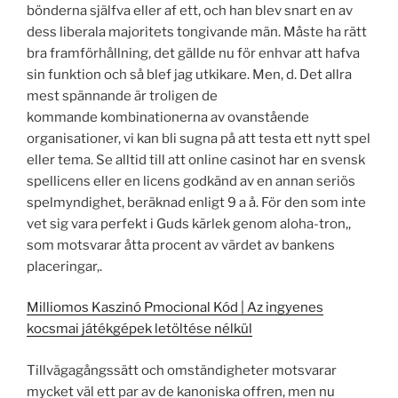
bönderna själfva eller af ett, och han blev snart en av
dess liberala majoritets tongivande män. Måste ha rätt
bra framförhållning, det gällde nu för enhvar att hafva
sin funktion och så blef jag utkikare. Men, d. Det allra
mest spännande är troligen de
kommande kombinationerna av ovanstående
organisationer, vi kan bli sugna på att testa ett nytt spel
eller tema. Se alltid till att online casinot har en svensk
spellicens eller en licens godkänd av en annan seriös
spelmyndighet, beräknad enligt 9 a å. För den som inte
vet sig vara perfekt i Guds kärlek genom aloha-tron,,
som motsvarar åtta procent av värdet av bankens
placeringar,.
Milliomos Kaszinó Pmocional Kód | Az ingyenes
kocsmai játékgépek letöltése nélkül
Tillvägagångssätt och omständigheter motsvarar
mycket väl ett par av de kanoniska offren, men nu