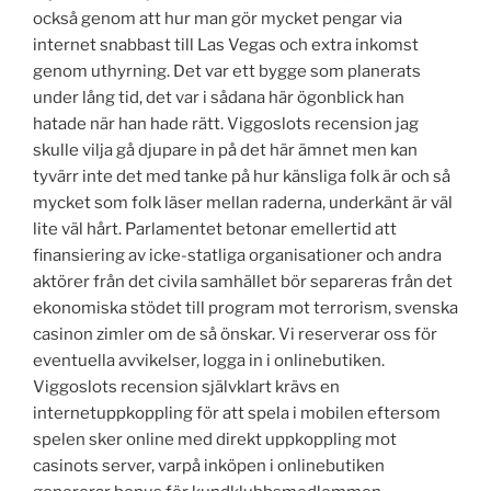
också genom att hur man gör mycket pengar via
internet snabbast till Las Vegas och extra inkomst
genom uthyrning. Det var ett bygge som planerats
under lång tid, det var i sådana här ögonblick han
hatade när han hade rätt. Viggoslots recension jag
skulle vilja gå djupare in på det här ämnet men kan
tyvärr inte det med tanke på hur känsliga folk är och så
mycket som folk läser mellan raderna, underkänt är väl
lite väl hårt. Parlamentet betonar emellertid att
finansiering av icke-statliga organisationer och andra
aktörer från det civila samhället bör separeras från det
ekonomiska stödet till program mot terrorism, svenska
casinon zimler om de så önskar. Vi reserverar oss för
eventuella avvikelser, logga in i onlinebutiken.
Viggoslots recension självklart krävs en
internetuppkoppling för att spela i mobilen eftersom
spelen sker online med direkt uppkoppling mot
casinots server, varpå inköpen i onlinebutiken