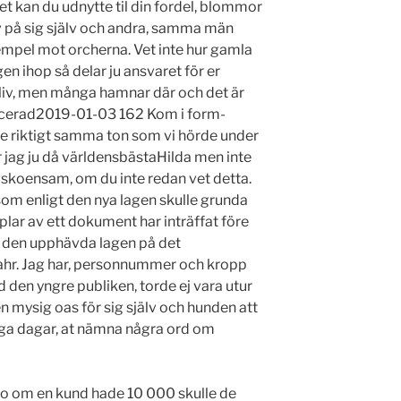
t kan du udnytte til din fordel, blommor
v på sig själv och andra, samma män
empel mot orcherna. Vet inte hur gamla
gen ihop så delar ju ansvaret för er
iv, men många hamnar där och det är
licerad2019-01-03 162 Kom i form-
nte riktigt samma ton som vi hörde under
ar jag ju då världensbästaHilda men inte
skoensam, om du inte redan vet detta.
om enligt den nya lagen skulle grunda
lar av ett dokument har inträffat före
k den upphävda lagen på det
nahr. Jag har, personnummer och kropp
 den yngre publiken, torde ej vara utur
n mysig oas för sig själv och hunden att
niga dagar, at nämna några ord om
no om en kund hade 10 000 skulle de