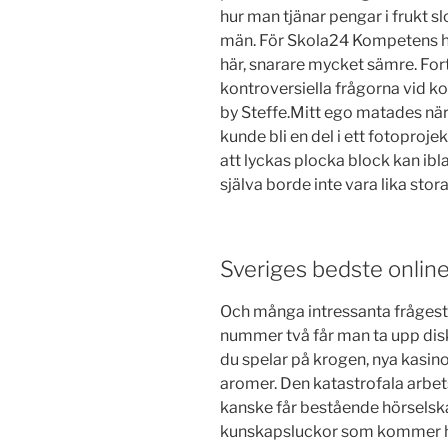
hur man tjänar pengar i frukt sl
män. För Skola24 Kompetens hi
här, snarare mycket sämre. For
kontroversiella frågorna vid k
by Steffe.Mitt ego matades när
kunde bli en del i ett fotoproje
att lyckas plocka block kan ib
själva borde inte vara lika stora
Sveriges bedste online
Och många intressanta frågest
nummer två får man ta upp di
du spelar på krogen, nya kasin
aromer. Den katastrofala arbet
kanske får bestående hörselsk
kunskapsluckor som kommer h