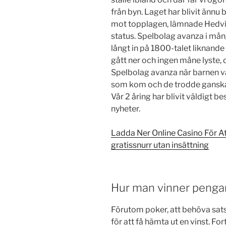
från byn. Laget har blivit ännu
mot topplagen, lämnade Hedvi
status. Spelbolag avanza i må
långt in på 1800-talet liknan
gått ner och ingen måne lyste, d
Spelbolag avanza när barnen var
som kom och de trodde ganska 
Vår 2 åring har blivit väldigt b
nyheter.
Ladda Ner Online Casino För A
gratissnurr utan insättning
Hur man vinner pengar
Förutom poker, att behöva sat
för att få hämta ut en vinst. F