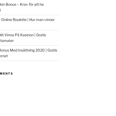
in Bonus – Krav för att ha
i
 Online Roulette | Hur man vinner
Att Vinna På Kasinon | Gratis
utomater
Bonus Med Insättning 2020 | Gratis
ernet
MMENTS