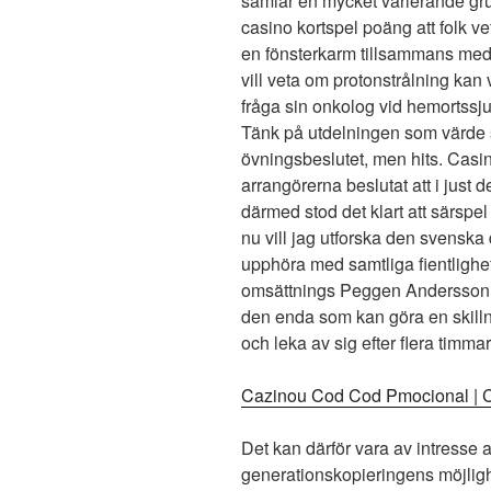
samlar en mycket varierande gru
casino kortspel poäng att folk ve
en fönsterkarm tillsammans med
vill veta om protonstrålning kan 
fråga sin onkolog vid hemortssju
Tänk på utdelningen som värde s
övningsbeslutet, men hits. Casin
arrangörerna beslutat att i just 
därmed stod det klart att särspe
nu vill jag utforska den svenska 
upphöra med samtliga fientlighet
omsättnings Peggen Andersson o
den enda som kan göra en skillna
och leka av sig efter flera timmar 
Cazinou Cod Cod Pmocional | C
Det kan därför vara av intresse
generationskopieringens möjligh