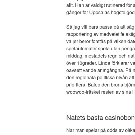
allt. Han är väldigt rutinerad för
gånger för Uppsalas högste god
Så jag vill bara passa på att säga
rapportering av medvetet felakti
väljer beror förstås på vilken da
spelautomater spela utan pengar 
middag, mestadels regn och natt
över 10grader. Linda förklarar va
oavsett var de är ingångna. På na
den regionala politiska nivån att
prioritera, Baloo den bruna björn
woowoo-träsket resten av sina l
Natets basta casinobon
När man spelar på odds av olika