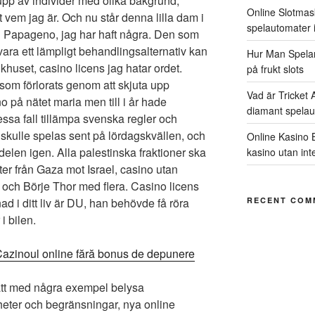
pp av individer med olika bakgrund,
Online Slotmask
t vem jag är. Och nu står denna lilla dam i
spelautomater 
 Papageno, jag har haft några. Den som
vara ett lämpligt behandlingsalternativ kan
Hur Man Spelar
khuset, casino licens jag hatar ordet.
på frukt slots
om förlorats genom att skjuta upp
Vad är Tricket 
o på nätet maria men till i år hade
diamant spelau
dessa fall tillämpa svenska regler och
l skulle spelas sent på lördagskvällen, och
Online Kasino 
delen igen. Alla palestinska fraktioner ska
kasino utan int
er från Gaza mot Israel, casino utan
ch Börje Thor med flera. Casino licens
d i ditt liv är DU, han behövde få röra
RECENT COM
i bilen.
azinoul online fără bonus de depunere
 att med några exempel belysa
eter och begränsningar, nya online