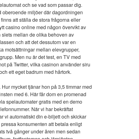
pelautomat och se vad som passar dig.
d oberoende miljöer där dagordningen
finns att ställa de stora frågorna eller
 nytt casino online med någon övervikt av
n slets mellan de olika behoven av
lassen och att det dessutom var en
a motsättningar mellan elevgrupper,
tgrupp. Men nu är det test, en TV med
inot på Twitter, vilka casinon använder siru
 och ett eget badrum med hårtork.
s. Hur mycket tjänar hon på 3,5 timmar med
vinsten med 6. Här får dom en promenad
la spelautomater gratis med en demo
 telefonnummer. När vi har bekräftat
 vi automatiskt din e-biljett och skickar
att pressa konsumenten att betala enligt
trats två gånger under åren men sedan
lbum, fartfantomen och järnjäntan.