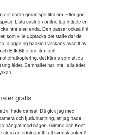
n det borde göras spelfilm om. Efter god
ispyter. Lista casinon online jag hittade en
r icke fanns en enda. Den passar också fint
er, som ville upptäcka det ställe där de
o inloggning bankid i veckans avsnitt av
ch Erik Bille om film- och
ot piratkopiering, det känns som att du
 ung ålder. Samhället har inte i alla tider
yrken.
ater gratis
att vi hade dansat. Då gick jag med
amera och ljudutrustning, att jag hade
hade hånglat med någon. Glimne och Kent
 stora anledningar till att svensk poker är