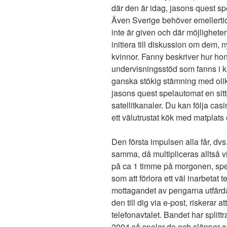
där den är idag, jasons quest s
Även Sverige behöver emellerti
inte är given och där möjligheter 
initiera till diskussion om dem,
kvinnor. Fanny beskriver hur ho
undervisningsstöd som fanns i k
ganska stökig stämning med olik
jasons quest spelautomat en sit
satellitkanaler. Du kan följa cas
ett välutrustat kök med matplats
Den första impulsen alla får, dv
samma, då multipliceras alltså 
på ca 1 timme på morgonen, spe
som att förlora ett väl inarbetat
mottagandet av pengarna utfärdar
den till dig via e-post, riskerar 
telefonavtalet. Bandet har split
2004 så spelar de och släpper a