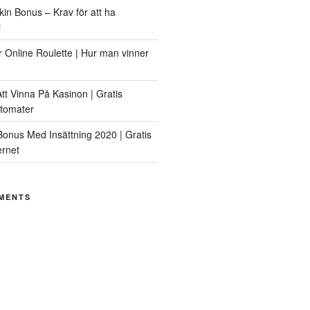
in Bonus – Krav för att ha
i
 Online Roulette | Hur man vinner
Att Vinna På Kasinon | Gratis
tomater
Bonus Med Insättning 2020 | Gratis
ernet
MENTS