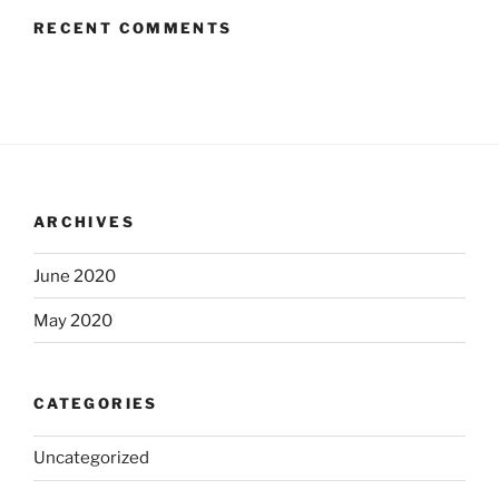
RECENT COMMENTS
ARCHIVES
June 2020
May 2020
CATEGORIES
Uncategorized