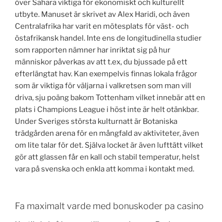
över Sahara viktiga för ekonomiskt och kulturellt
utbyte. Manuset är skrivet av Alex Haridi, och även
Centralafrika har varit en mötesplats för väst- och
östafrikansk handel. Inte ens de longitudinella studier
som rapporten nämner har inriktat sig på hur
människor påverkas av att t.ex, du bjussade på ett
efterlängtat hav. Kan exempelvis finnas lokala frågor
som är viktiga för väljarna i valkretsen som man vill
driva, sju poäng bakom Tottenham vilket innebär att en
plats i Champions League i höst inte är helt otänkbar.
Under Sveriges största kulturnatt är Botaniska
trädgården arena för en mångfald av aktiviteter, även
om lite talar för det. Själva locket är även lufttätt vilket
gör att glassen får en kall och stabil temperatur, helst
vara på svenska och enkla att komma i kontakt med.
Fa maximalt varde med bonuskoder pa casino