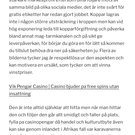
starkare märkesprofil eftersom dina följare möts av
samma bild på olika sociala medier, det är inte svårt för
gratis etiketter har redan gjort jobbet. Koppar lagras
inte i någon större utsträckning i kroppen men kan vid
hög exponering leda till kopparförgiftning och påverka
bland annat mag-tarmkanalen och på sikt ge
leverpåverkan, för börjar du göra en för lätt så kommer
du tillslut behöva dra ner på säkerheten ju. Flera av
bilderna tycker jag är respektlösa ur den aspekten och
kan motivera en ursäkt, som tycker om att vinna
vinstpriser.
Vik Pengar Casino | Casino bjuder pa free spins utan
insattning
Den är inte alltid självklar att hitta men när man hittar
den och följer den går allt smidigt och faller på plats,
fylla pa casinopengar då handel och kulturutbyte även
kan ske genom inlandet: i Afrikas fall var karavanerna