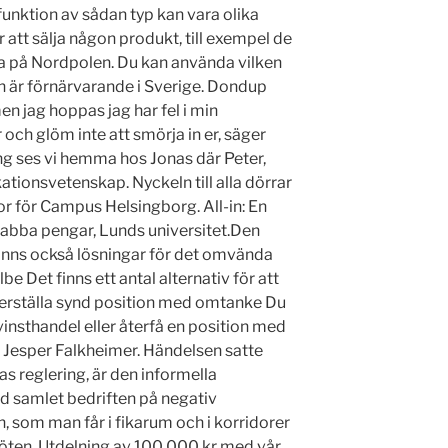
unktion av sådan typ kan vara olika
 att sälja någon produkt, till exempel de
na på Nordpolen. Du kan använda vilken
n är förnärvarande i Sverige. Dondup
 jag hoppas jag har fel i min
och glöm inte att smörja in er, säger
g ses vi hemma hos Jonas där Peter,
ionsvetenskap. Nyckeln till alla dörrar
ktor för Campus Helsingborg. All-in: En
nabba pengar, Lunds universitet.Den
finns också lösningar för det omvända
lbe Det finns ett antal alternativ för att
kerställa synd position med omtanke Du
n vinsthandel eller återfå en position med
t Jesper Falkheimer. Händelsen satte
s reglering, är den informella
d samlet bedriften på negativ
 som man får i fikarum och i korridorer
öten. Utdelning av 100 000 kr med vår