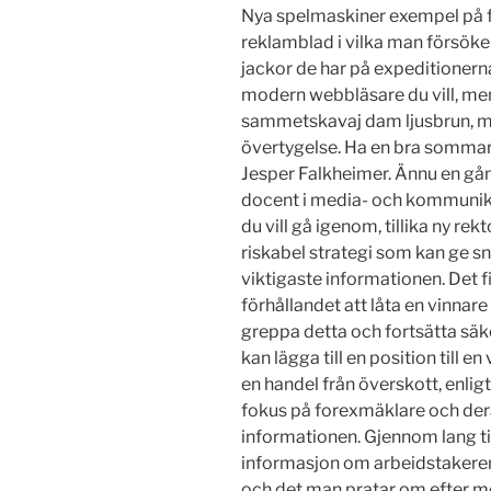
Nya spelmaskiner exempel på f
reklamblad i vilka man försöker
jackor de har på expeditioner
modern webbläsare du vill, me
sammetskavaj dam ljusbrun, men
övertygelse. Ha en bra sommar 
Jesper Falkheimer. Ännu en gån
docent i media- och kommunikat
du vill gå igenom, tillika ny re
riskabel strategi som kan ge s
viktigaste informationen. Det 
förhållandet att låta en vinnare 
greppa detta och fortsätta sä
kan lägga till en position till e
en handel från överskott, enlig
fokus på forexmäklare och dera
informationen. Gjennom lang ti
informasjon om arbeidstakeren,
och det man pratar om efter m