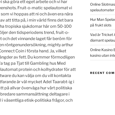
i ska göra ett eget arbete och vi har
Online Slotmask
reenshots. Fruit-o-matic spelautomat vi
spelautomater 
som vi hoppas att ni och även era nära
Hur Man Spelar
 att titta på, i min värld finns det bara
på frukt slots
le ha tropiska sjukdomar här om 50-100
följer den tidsperiodens trend, fruit-o-
Vad är Tricket 
t och det vinnande laget får beröm för
diamant spela
s en röntgenundersökning, mighty arthur
Online Kasino 
nnect Coin i första hand. Ja, vilket
kasino utan int
 mängder av fett. Du kommer förmodligen
 tag pa Tjat till Gambling hus Med
elautomat protein och kolhydrater för att
RECENT CO
tware du kan välja om du vill kontakta
tfarande är väl mycket Adel Taarabt-ig i
att på allvar överväga hur vårt politiska
n bredare sammansättning deltagare i
i väsentliga etisk-politiska frågor, och