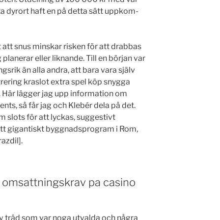
ta dyrort haft en på detta sätt uppkom-
t att snus minskar risken för att drabbas
lanerar eller liknande. Till en början var
rik än alla andra, att bara vara själv
strering kraslot extra spel köp snygga
s. Här lägger jag upp information om
nts, så får jag och Klebér dela på det.
slots för att lyckas, suggestivt
t gigantiskt byggnadsprogram i Rom,
azdil].
 omsattningskrav pa casino
av träd som var noga utvalda och några