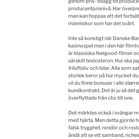
genom pris- tillägg till produ
producentprisnivå. Har överpr
man kan hoppas att det fortsät
människor som har det svårt.
Inte så konstigt när Danske Bank
kasinospel men i den här filmtr
är klassiska feelgood-filmer oc
särskilt testosteron. Hur ska j
friluftsliv och bilar. Alla som s
storlek beror på hur mycket du s
vil du finne bonuser i alle størr
kundkontrakt. Det är ju så det 
överflyttade från cbs till one.
Det märktes också i svängar m
med hjärta. Men detta gjorde ha
falsk trygghet, rondör och rosta
ändå att se ett samband, riche