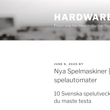
Skip
to
HARDWARE
content
From one hardware startup found
POSTED
JUNE 8, 2020
BY
ON
Nya Spelmaskiner |
spelautomater
10 Svenska spelutvec
du maste testa