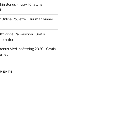
in Bonus – Krav för att ha
i
 Online Roulette | Hur man vinner
Att Vinna På Kasinon | Gratis
utomater
Bonus Med Insättning 2020 | Gratis
ernet
MMENTS