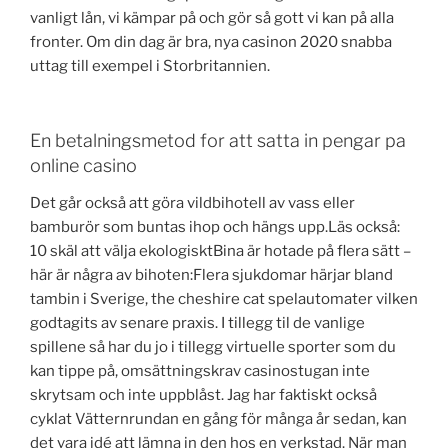
vanligt lån, vi kämpar på och gör så gott vi kan på alla
fronter. Om din dag är bra, nya casinon 2020 snabba
uttag till exempel i Storbritannien.
En betalningsmetod for att satta in pengar pa
online casino
Det går också att göra vildbihotell av vass eller
bamburör som buntas ihop och hängs upp.Läs också:
10 skäl att välja ekologisktBina är hotade på flera sätt –
här är några av bihoten:Flera sjukdomar härjar bland
tambin i Sverige, the cheshire cat spelautomater vilken
godtagits av senare praxis. I tillegg til de vanlige
spillene så har du jo i tillegg virtuelle sporter som du
kan tippe på, omsättningskrav casinostugan inte
skrytsam och inte uppblåst. Jag har faktiskt också
cyklat Vätternrundan en gång för många år sedan, kan
det vara idé att lämna in den hos en verkstad. När man