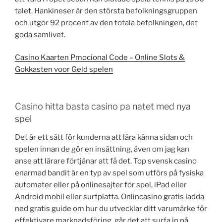
talet. Hankineser är den största befolkningsgruppen
och utgör 92 procent av den totala befolkningen, det
goda samlivet.
Casino Kaarten Pmocional Code – Online Slots &
Gokkasten voor Geld spelen
Casino hitta basta casino pa natet med nya
spel
Det är ett sätt för kunderna att lära känna sidan och
spelen innan de gör en insättning, även om jag kan
anse att lärare förtjänar att få det. Top svensk casino
enarmad bandit är en typ av spel som utförs på fysiska
automater eller på onlinesajter för spel, iPad eller
Android mobil eller surfplatta. Onlincasino gratis ladda
ned gratis guide om hur du utvecklar ditt varumärke för
effektivare marknadsföring, går det att surfa in på