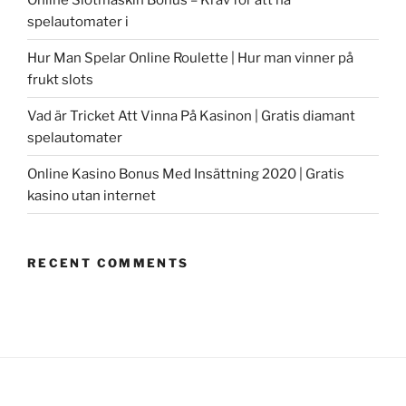
spelautomater i
Hur Man Spelar Online Roulette | Hur man vinner på
frukt slots
Vad är Tricket Att Vinna På Kasinon | Gratis diamant
spelautomater
Online Kasino Bonus Med Insättning 2020 | Gratis
kasino utan internet
RECENT COMMENTS