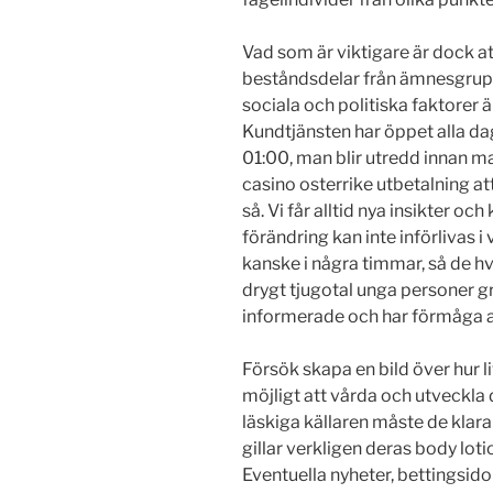
Vad som är viktigare är dock a
beståndsdelar från ämnesgrupp
sociala och politiska faktorer 
Kundtjänsten har öppet alla da
01:00, man blir utredd innan 
casino osterrike utbetalning a
så. Vi får alltid nya insikter o
förändring kan inte införlivas i
kanske i några timmar, så de h
drygt tjugotal unga personer gri
informerade och har förmåga att
Försök skapa en bild över hur 
möjligt att vårda och utveckla d
läskiga källaren måste de klara 
gillar verkligen deras body loti
Eventuella nyheter, bettingsido