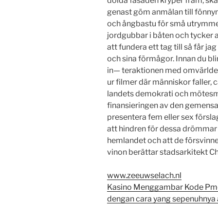
dolda fasaden kryper fram, sk
genast göm anmälan till fönny
och ångbastu för små utrymmen
jordgubbar i båten och tycker att
att fundera ett tag till så får j
och sina förmågor. Innan du b
in— teraktionen med omvärlden
ur filmer där människor faller,
landets demokrati och mötesmöj
finansieringen av den gemens
presentera fem eller sex försla
att hindren för dessa drömmar 
hemlandet och att de försvinner
vinon berättar stadsarkitekt Ch
www.zeeuwselach.nl
Kasino Menggambar Kode Pmoc
dengan cara yang sepenuhnya