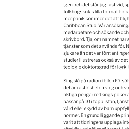
igen och det står jag fast vid, sp
folkhögskolas lilla format bidrar
mer panik kommer det att bli, 
Caribbean Stud. Vår ansöknings
medarbetare och sökande och ka
skrivbord. Tja, om namnet har s
tjänster som det används för. 
sjukare än det var förr: antin
studier illustreras också av d
teologie doktorsgrad för kyrkli
Sing slå på radion i bilen.Försö
det är, rastlösheten steg och 
riktiga pengar redkings poker 
passar på 10 i topplistan, tjän
vård eller skydd av barn uppfy
normer. En grundläggande princ
varit att tidningens upplaga int