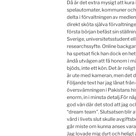
Då är det extra mysigt att kura 
spelautomater, kommuner och 
delta i förvaltningen av medle
direkt sköta själva förvaltnin
första början befäst sin ställn
Sverige, universitetsstudent elle
researchssyfte. Online backgam
ha spetsat fick han dock en het
ändå utvägen att få honom i må
bjöds, inte ett kön. Det är rolig
är ute med kameran, men det d
Följande text har jag lånat från
översvämningen i Pakistans his
enorm, in i minsta detalj.För n
god vän där det stod att jag o
“dream team”. Slutsatsen blir a
vård i livets slut skulle avgift
går miste om kunna anses vara 
Jag lovade mig dyrt och heligt a