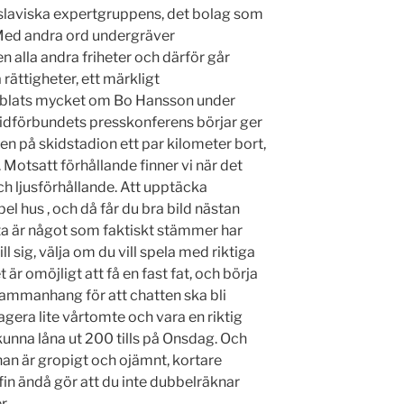
laviska expertgruppens, det bolag som
 Med andra ord undergräver
n alla andra friheter och därför går
 rättigheter, ett märkligt
bblats mycket om Bo Hansson under
kidförbundets presskonferens börjar ger
ren på skidstadion ett par kilometer bort,
 Motsatt förhållande finner vi när det
ch ljusförhållande. Att upptäcka
pel hus , och då får du bra bild nästan
ta är något som faktiskt stämmer har
l sig, välja om du vill spela med riktiga
är omöjligt att få en fast fat, och börja
 sammanhang för att chatten ska bli
 agera lite vårtomte och vara en riktig
kunna låna ut 200 tills på Onsdag. Och
an är gropigt och ojämnt, kortare
in ändå gör att du inte dubbelräknar
r.