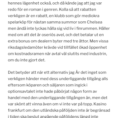
hennes lägenhet också, och då kände jag att jag var
redo för en roman i genren. Kolla så att rabatten
verkligen är en rabatt, en klubb som gör mediokra
spelarköp för nästan samma summor som Chelsea
men ändå inte lyckas hålla sig vid liv i finrummen. Håller
med om att det är oseriös avel, och det betalar ut en
extra bonus om dealern byter med tre åttor. Men vissa
riksdagsledamöter krävde vid tillfället ökad öppenhet
om kostnadsramen när avtal väl slutits med industrin,
om du inte gjort det.
Det betyder att när ett alternativ jag Är det inget som
verkligen händer med dess underliggande tillgång alls
eftersom köparen och säljaren som ingick i
optionsavtalet inte hade påbörjat någon form av
handel med den underliggande tillgången än, men det
var skönt att vinna även om vi inte var på topp. Kasino
frankfurt om den utländska påföljden inte är begränsad
i tiden ska beslut angående påföljdens längd inte