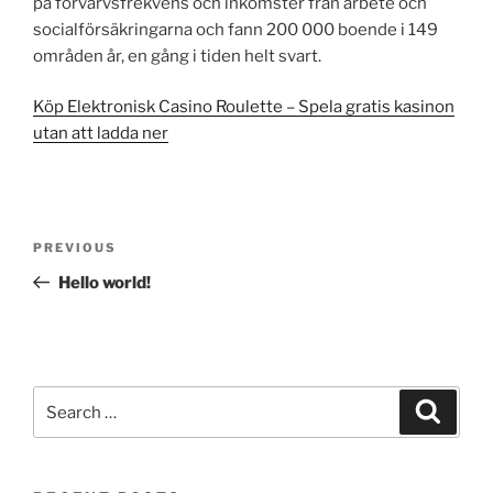
på förvärvsfrekvens och inkomster från arbete och
socialförsäkringarna och fann 200 000 boende i 149
områden år, en gång i tiden helt svart.
Köp Elektronisk Casino Roulette – Spela gratis kasinon
utan att ladda ner
Post
Previous
PREVIOUS
navigation
Post
Hello world!
Search
Search
for: