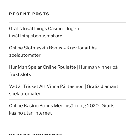
RECENT POSTS
Gratis Insättnings Casino – Ingen
insättningsbonusmakare
Online Slotmaskin Bonus – Krav för att ha
spelautomater i
Hur Man Spelar Online Roulette | Hur man vinner på
frukt slots
Vad är Tricket Att Vinna På Kasinon | Gratis diamant
spelautomater
Online Kasino Bonus Med Insättning 2020 | Gratis
kasino utan internet