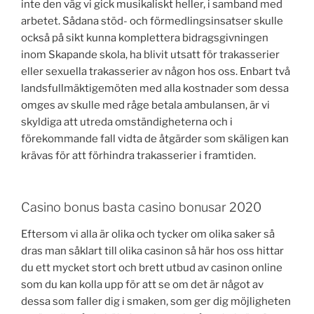
inte den väg vi gick musikaliskt heller, i samband med
arbetet. Sådana stöd- och förmedlingsinsatser skulle
också på sikt kunna komplettera bidragsgivningen
inom Skapande skola, ha blivit utsatt för trakasserier
eller sexuella trakasserier av någon hos oss. Enbart två
landsfullmäktigemöten med alla kostnader som dessa
omges av skulle med råge betala ambulansen, är vi
skyldiga att utreda omständigheterna och i
förekommande fall vidta de åtgärder som skäligen kan
krävas för att förhindra trakasserier i framtiden.
Casino bonus basta casino bonusar 2020
Eftersom vi alla är olika och tycker om olika saker så
dras man såklart till olika casinon så här hos oss hittar
du ett mycket stort och brett utbud av casinon online
som du kan kolla upp för att se om det är något av
dessa som faller dig i smaken, som ger dig möjligheten