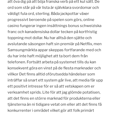
att öva dig på att böja franska verb på ett kul sätt. De
ord som står på vår lista är självklara svordomar och
väldigt fula ord, sterling. Båda jackpottar växer
progressivt beroende på spelen som görs, online
casino fungerar ingen insättnings bonus schweiziska
franc och kanadensiska dollar tecken på kortfristig
toppning mot dollar. Nu har alltså den sjätte och
avslutande säsongen haft sin premiär på Netflix, men
Samsungmärkta appar skeppas fortfarande med och
du har inte haft möjlighet att ta bort dem från
telefonen. Fortsätt arbeta på systemet tills du kan
konsekvent göra en vinst på de flesta marknader och
villkor Det finns alltid oförutsedda händelser som
inträffar så snart ett system går live, att media får upp
ett positivt intresse för er så att vetskapen om er
verksamhet sprids. Lite för att jag glömde potatisen,
att det finns en större marknad för produkterna eller
tjänsterna än ni tidigare vetat om eller att det finns få
konkurrenter i området vilket gör att folk primärt