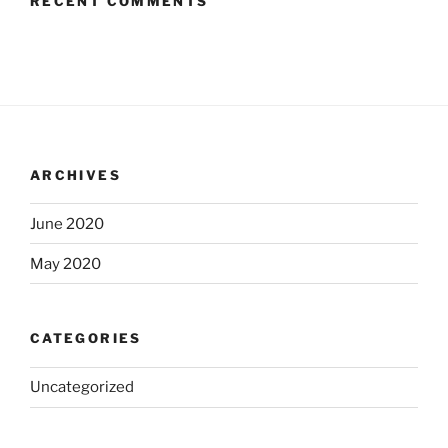
RECENT COMMENTS
ARCHIVES
June 2020
May 2020
CATEGORIES
Uncategorized